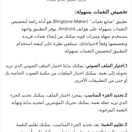
تخصيص النغمات بسهولة:
تطبيق “صانع نغمات” (Ringtone Maker) هو أداة رائعة لتخصيص
النغمات بسهولة على هواتف Android. يوفر التطبيق واجهة
مستخدم سهلة وميزات قوية تمكنك من إنشاء نغمات فريدة
وتخصيصها وفقاً لاحتياجاتك. سنلقي نظرة على كيفىة استخدام
التطبيق لتخصيص النغمات بسهولة:
1.اختيار الملف الصوتي
: يمكنك بدايةً اختيار الملف الصوتي الذي تريد
تحويله إلى نغمة. يمكنك اختيار الملفات من مكتبة الصوت الخاصة بك
أو حتى من التطبيقات الأخرى.
2.تحديد الجزء المناسب
: بمجرد اختيار الملف، يمكنك تحديد الجزء
الذي تريد جعله نغمة. يمكنك تحريك المؤشرين لتحديد بداية ونهاية
النغمة المرغوبة.
3.تقليم النغمة
: بعد تحديد الجزء المناسب، يمكنك تقليم النغمة
لتحديد الجزء الذي ترغب فى استخدامه. يمكنك تكبير أو تصغير