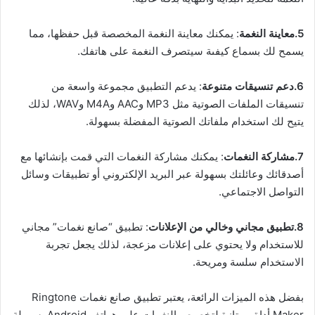
5.معاينة النغمة
: يمكنك معاينة النغمة المخصصة قبل حفظها، مما
يسمح لك بسماع كيفىة سيتصرف النغمة على هاتفك.
6.دعم تنسيقات متنوعة
: يدعم التطبيق مجموعة واسعة من
تنسيقات الملفات الصوتية مثل MP3 وAAC وM4A وWAV، لذلك
يتيح لك استخدام ملفاتك الصوتية المفضلة بسهولة.
7.مشاركة النغمات
: يمكنك مشاركة النغمات التي قمت بإنشائها مع
أصدقائك وعائلتك بسهولة عبر البريد الإلكتروني أو تطبيقات وسائل
التواصل الاجتماعي.
8.تطبيق مجاني وخالي من الإعلانات
: تطبيق “صانع نغمات” مجاني
للاستخدام ولا يحتوي على إعلانات مزعجة، لذلك يجعل تجربة
الاستخدام سلسة ومريحة.
بفضل هذه الميزات الرائعة، يعتبر تطبيق صانع نغمات Ringtone
Maker أداة ممتازة لتخصيص النغمات على هواتف Android بسهولة