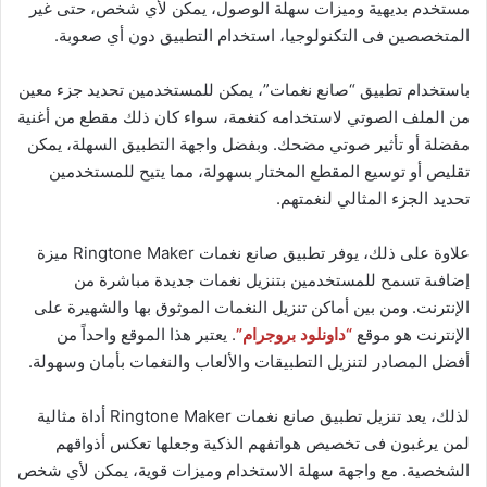
مستخدم بديهية وميزات سهلة الوصول، يمكن لأي شخص، حتى غير
المتخصصين فى التكنولوجيا، استخدام التطبيق دون أي صعوبة.
باستخدام تطبيق “صانع نغمات”، يمكن للمستخدمين تحديد جزء معين
من الملف الصوتي لاستخدامه كنغمة، سواء كان ذلك مقطع من أغنية
مفضلة أو تأثير صوتي مضحك. وبفضل واجهة التطبيق السهلة، يمكن
تقليص أو توسيع المقطع المختار بسهولة، مما يتيح للمستخدمين
تحديد الجزء المثالي لنغمتهم.
علاوة على ذلك، يوفر تطبيق صانع نغمات Ringtone Maker ميزة
إضافىة تسمح للمستخدمين بتنزيل نغمات جديدة مباشرة من
الإنترنت. ومن بين أماكن تنزيل النغمات الموثوق بها والشهيرة على
الإنترنت هو موقع
“داونلود بروجرام”
. يعتبر هذا الموقع واحداً من
أفضل المصادر لتنزيل التطبيقات والألعاب والنغمات بأمان وسهولة.
لذلك، يعد تنزيل تطبيق صانع نغمات Ringtone Maker أداة مثالية
لمن يرغبون فى تخصيص هواتفهم الذكية وجعلها تعكس أذواقهم
الشخصية. مع واجهة سهلة الاستخدام وميزات قوية، يمكن لأي شخص