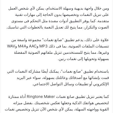
ومن خلال واجهة بديهية وسهلة الاستخدام، يمكن لأي شخص العمل
على تنزيل النغمات وتخصيصها بدون الحاجة إلى مهارات تقنية
متقدمة. كما يوفر التطبيق أدوات مفىدة مثل التحكم فى مستوى
الصوت والتكرار، مما يتيح لك تعديل النغمة بالخطوات التي تناسبك.
علاوة على ذلك، يدعم تطبيق “صانع نغمات” مجموعة واسعة من
تنسيقات الملفات الصوتية، بما فى ذلك MP3 وAAC وM4A وWAV
وغيرها، مما يتيح للمستخدمين تنزيل ملفاتهم الصوتية المفضلة
بسهولة وتحويلها إلى نغمات رنين.
باستخدام تطبيق “صانع نغمات”، يمكنك أيضًا مشاركة النغمات التي
قمت بإنشائها مع أصدقائك وعائلتك بسهولة، سواء عبر البريد
الإلكتروني أو تطبيقات وسائل التواصل الاجتماعي.
كما يعتبر تنزيل تطبيق صانع نغمات Ringtone Maker أداة ممتازة
لتخصيص هواتفك الذكية وجعلها تعكس شخصيتك. بفضل ميزاته
القوية وواجهته السهلة، يمكن لأي شخص الآن تنزيل وتخصيص نغمات