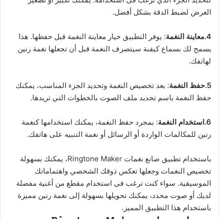
العرض لضبط الدقة بشكل أفضل.
4.معاينة النغمة
: يوفر التطبيق خيار معاينة النغمة قبل حفظها. هذا
يسمح لك بسماع كيفىة سيتصرف النغمة قبل أن تجعلها نغمة رنين
لهاتفك.
5.حفظ النغمة
: بعد تخصيص النغمة وتحديد الجزء المناسب، يمكنك
حفظ النغمة باسم تحديد ملف الصوت بالخطوات التي تريدها.
6.استخدام النغمة
: بمجرد حفظ النغمة، يمكنك استخدامها كنغمة
رنين للمكالمات الواردة أو الرسائل أو نغمة التنبيه على هاتفك.
باستخدام تطبيق صانع نغمات Ringtone Maker، يمكنك بسهولة
تخصيص النغمات وجعلها تعكس ذوقك الشخصي واهتماماتك
الموسيقية. سواء كنت ترغب فى استخدام مقطع من أغنية مفضلة
لديك أو صوت محدد، يمكنك تحويلها بسهولة إلى نغمة رنين مميزة
باستخدام هذا التطبيق المميز.