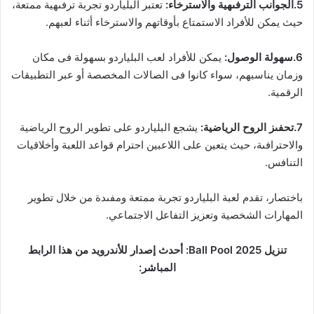
5.الجوانب الترفىهية والاسترخاء:
تعتبر البلياردو تجربة ترفىهية ممتعة،
حيث يمكن للأفراد الاستمتاع بأوقاتهم والاسترخاء أثناء لعبهم.
6.سهولة الوصول:
يمكن للأفراد لعب البلياردو بسهولة فى مكان
وزمان يناسبهم، سواء كانوا فى الصالات المخصصة أو عبر التطبيقات
الرقمية.
7.تحفىز الروح الرياضية:
يشجع البلياردو على تطوير الروح الرياضية
والاحترافىة، حيث يتعين على اللاعبين احترام قواعد اللعبة وأخلاقيات
التنافس.
باختصار، تقدم لعبة البلياردو تجربة ممتعة ومفىدة من خلال تطوير
المهارات الشخصية وتعزيز التفاعل الاجتماعي.
تنزيل Ball Pool 2025: أحدث إصدار للأندرويد من هذا الرابط
المباشر: