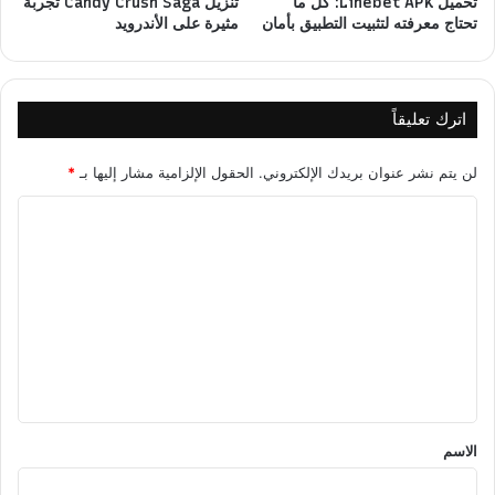
تحميل Linebet APK: كل ما
تنزيل Candy Crush Saga تجربة
تحتاج معرفته لتثبيت التطبيق بأمان
مثيرة على الأندرويد
اترك تعليقاً
لن يتم نشر عنوان بريدك الإلكتروني.
الحقول الإلزامية مشار إليها بـ
*
ا
ل
ت
ع
ل
ي
ق
*
الاسم