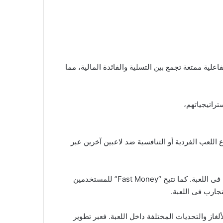
علية ممتعة تجمع بين التسلية والفائدة المالية، مما
وضاع اللعب الفردية أو التنافسية ضد لاعبين آخرين عبر
بالإضافة إلى ذلك، توفر اللعبة نظامًا للترقيات والمكافآت يمكن لللاعبين الاستفادة منه لزيادة فرص الفوز وتحسين مستوى أدائهم فى اللعبة. كما تتيح “Fast Money” للمستخدمين
جارب فى اللعبة.
هم العقلية من خلال حل الألغاز والتحديات المختلفة داخل اللعبة. فعبر تطوير