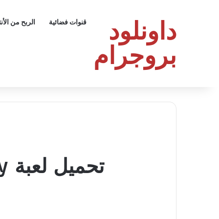
داونلود
قنوات فضائية
الربح من الأن
بروجرام
تحميل لعبة Fast Money العب واربح المال الحقيقي