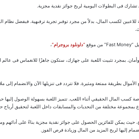
تشارك فى البطولات اليومية لربح جوائز نقدية مجزية.
نها تقدم فرصة حقيقية للاعبين لكسب المال، بدلاً من مجرد توفىر تجربة ترفىهية. فبف
.
موقع
“داونلود بروجرام”
،
مان. بمجرد تثبيت اللعبة على جهازك، ستكون جاهزًا للانغماس فى عالم ال
ثل فرصة مثالية لجمع الأموال بطريقة ممتعة ومثيرة. فلا تتردد فى تنزيلها الآن والانضمام
لاعبين فرصة كسب المال الحقيقي أثناء اللعب. تتميز اللعبة بسهولة الوصول إليها
 “Fast Money” بالسخاء والتنوع، حيث يمكن للفائزين الحصول على جوائز نقدية مجزية بناءً على
ام إليها لربح المزيد من المال وزيادة فرص الفوز.