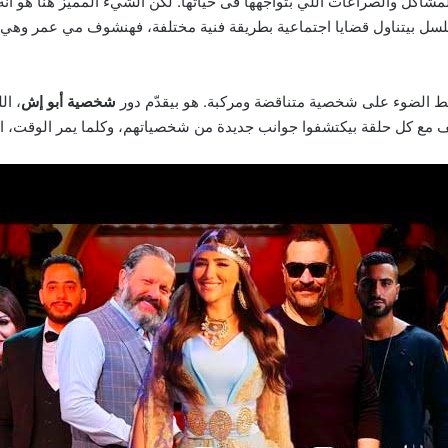
اكل والصراعات اللي بتواجهها فى حياتها. لكن الشيء المميز هنا هو أ
سلسل بيتناول قضايا اجتماعية بطريقة فنية مختلفة، فهنشوف مي عمر وهي
ط الضوء على شخصية متناقضة ومركبة. هو بيقدّم دور
شخصية أبو إش
، ال
مع كل حلقة بيكتشفوا جوانب جديدة من شخصياتهم، وكلما يمر الوقت، ال