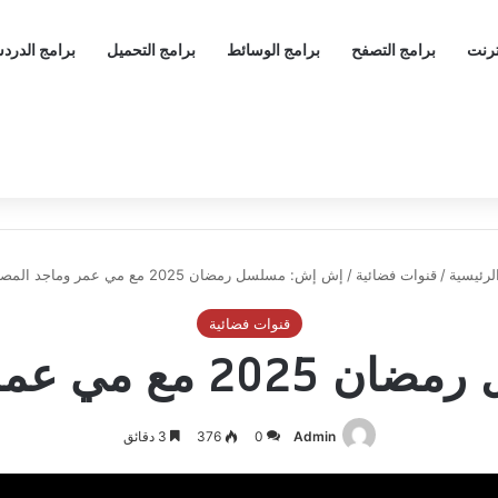
ترنت
برامج التصفح
برامج الوسائط
برامج التحميل
برامج الدرد
لرئيسية
/
قنوات فضائية
/
إش إش: مسلسل رمضان 2025 مع مي عمر وماجد المصري
قنوات فضائية
عمر وماجد المصري
Admin
0
376
3 دقائق