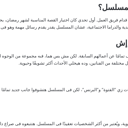
المسلسل؟
 قدام فريق العمل. أول تحدي كان اختيار القصة المناسبة لشهر رمضان، 
وميدية والدراما الاجتماعية، عشان المسلسل يقدر يقدم رسائل مهمة وهو 
إش
ف تمامًا عن أعمالهم السابقة. لكن مش بس هما، فىه مجموعة من الوجوه ال
مختلفة من الفنانين، وده هيخلي الأحداث أكثر تشويقًا وحيوية.
ت زي “الفتوة” و”البرنس”، لكن فى المسلسل هتشوفوا جانب جديد تمامً
القوية، ويُعتبر من أكثر الشخصيات تعقيدًا فى المسلسل. هتتبعوه فى صرا