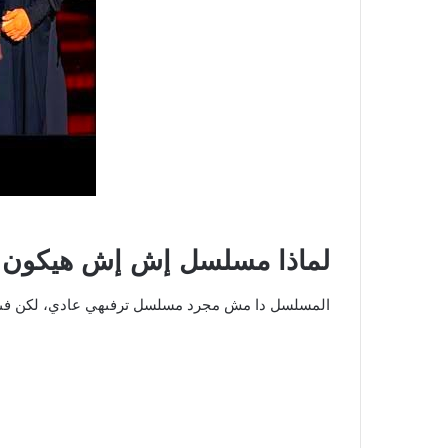
لماذا مسلسل إش إش هيكون من
المسلسل دا مش مجرد مسلسل ترفىهي عادي، لكن فىه مج