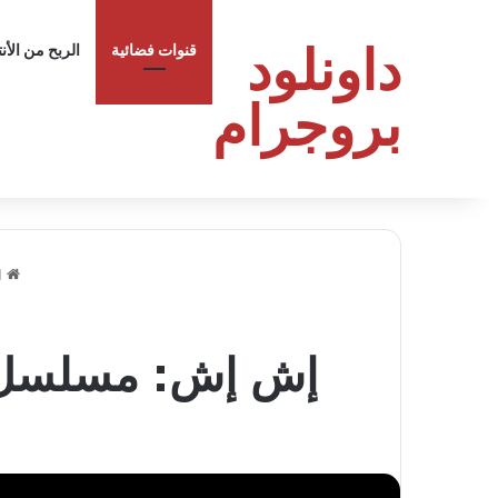
داونلود
قنوات فضائية
الربح من الأن
بروجرام
ا
إش إش: مسلسل رمضان 2025 مع مي 