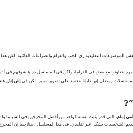
الموضوعات التقليدية زي الحب والغرام والصراعات العائلية. لكن هذا 
 يتعاونوا مع بعض فى الدراما، ولكن فى المسلسل ده هنشوفهم فى أدوار 
سلسلات رمضان إنها دايمًا بتعتمد على تصوير مميز، لكن فى
إش إش
هنش
”?
مي إمام
، اللي قدر يثبت نفسه كواحد من أفضل المخرجين فى السينما وا
قديم الشخصيات بشكل غير تقليدي. فى هذا المسلسل ، هتلاحظ إن المخرج ب