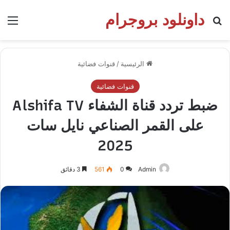
داونلود بروجرام
بحث عن
الق
الرئيسية
/
قنوات فضائية
قنوات فضائية
ضبط تردد قناة الشفاء Alshifa TV
على القمر الصناعي نايل سات
2025
Admin
0
561
3 دقائق