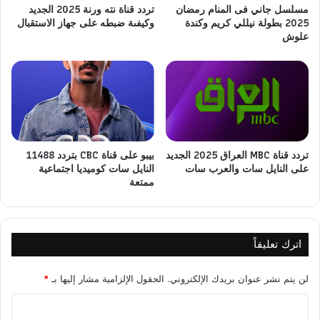
مسلسل جاني فى المنام رمضان
تردد قناة نته ورنة 2025 الجديد
2025 بطولة نيللي كريم وكندة
وكيفىة ضبطه على جهاز الاستقبال
علوش
تردد قناة MBC العراق 2025 الجديد
بيبو على قناة CBC بتردد 11488
على النايل سات والعرب سات
النايل سات كوميديا اجتماعية
ممتعة
اترك تعليقاً
لن يتم نشر عنوان بريدك الإلكتروني.
الحقول الإلزامية مشار إليها بـ
*
ا