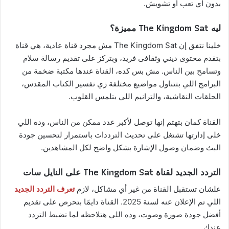
بدون أي تعب أو تشويش.
ليه The Kingdom Sat مميزة؟
خلينا نتفق إن The Kingdom Sat مش مجرد قناة عادية، هي قناة
بتقدم محتوى ديني وثقافى فريد، وبتركز على تقديم رسالة سلام
وتسامح بين الناس. مش بس كده، القناة عندها مكتبة ضخمة من
البرامج اللي بتتناول مواضيع مختلفة زي تفسير الكتاب المقدس،
الحلقات النقاشية، والترانيم اللي بتلمس القلوب.
القناة كمان بتهتم إنها توصل لأكبر عدد ممكن من الناس، وده اللي
خلى إدارتها تشتغل على تحديث الترددات باستمرار لتحسين جودة
البث وضمان وصول الإشارة بشكل واضح لكل المشاهدين.
التردد الجديد لقناة The Kingdom Sat على النايل سات
علشان تستقبل القناة من غير أي مشاكل، لازم
تعرف التردد الجديد
اللي تم الإعلان عنه لسنة 2025. القناة دايمًا بتحرص على تقديم
أفضل جودة صورة وصوت، وده اللي هتلاحظه لما تضبط التردد
عندك.