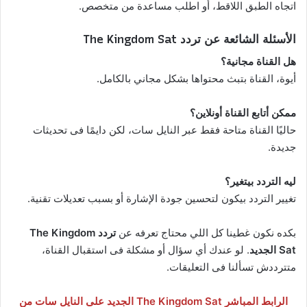
اتجاه الطبق اللاقط، أو اطلب مساعدة من متخصص.
الأسئلة الشائعة عن تردد The Kingdom Sat
هل القناة مجانية؟
أيوة، القناة بتبث محتواها بشكل مجاني بالكامل.
ممكن أتابع القناة أونلاين؟
حاليًا القناة متاحة فقط عبر النايل سات، لكن دايمًا فى تحديثات
جديدة.
ليه التردد بيتغير؟
تغيير التردد بيكون لتحسين جودة الإشارة أو بسبب تعديلات تقنية.
بكده نكون غطينا كل اللي محتاج تعرفه عن
تردد The Kingdom
Sat الجديد
. لو عندك أي سؤال أو مشكلة فى استقبال القناة،
متترددش تسألنا فى التعليقات.
الرابط المباشر The Kingdom Sat الجديد على النايل سات من