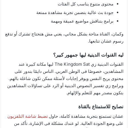
محتوى متنوع يناسب كل الفئات
جودة بث عالية بتضمن تجربة مشاهدة ممتعة
برامج بتناقش مواضيع عميقة ومهمة
وكمان، القناة متاحة بشكل مجاني، يعني مش هتحتاج تشترك أو تدفع
رسوم عشان تتابعها.
ليه القنوات الدينية ليها جمهور كبير؟
القنوات الدينية زي The Kingdom Sat ليها مكانة كبيرة عند
المشاهدين، خصوصًا فى الوطن العربي. الناس دايمًا بتدور على
محتوى يريح النفس ويوفر إجابات لأسئلة ممكن تكون شاغلة بالهم.
وبرامج زي تفسير النصوص الدينية أو الرد على تساؤلات المشاهدين
بتكون مصدر مهم للتعلم والإلهام.
نصايح للاستمتاع بالقناة
عشان تستمتع بتجربة مشاهدة كاملة، حاول
تضبط شاشة التلفزيون
على وضع الجودة العالية. لو عندك مشكلة فى الإشارة، تأكد من