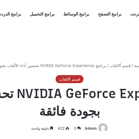
ترنت
برامج التصفح
برامج الوسائط
برامج التحميل
برامج الدرد
ية
/
قسم ألالعاب
/
برنامج NVIDIA GeForce Experience تحسين أداء الألعاب بجودة فائقة
قسم ألالعاب
برنامج ce
بجودة فائقة
Admin
0
422
دقيقة واحدة