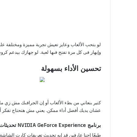
لو بتحب الألعاب وعايز تعيش تجربة مميزة ومختلفة ع
وإبهار فى كل مرة تفتح فىها لعبة. لو جهازك بيدعم كروت شاشة NVIDIA، البرنامج ده هيبقى زي سحر يخلي كل ح
تحسين الأداء بسهولة
كتير بنعاني من بطء الألعاب أو إن الجرافىك مش زي ما
عشان يديك أفضل أداء ممكن. يعني مش هتحتاج تفكر أو
برنامج NVIDIA GeForce Experience
تحديثات 
طبعًا إحنا عارفىن قد إيه تحديث تعريفات كارت الشاشة 