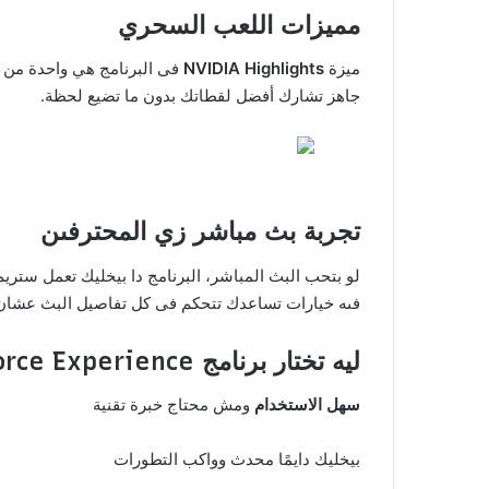
مميزات اللعب السحري
ميزة
NVIDIA Highlights
فى البرنامج هي واحدة من أكت
جاهز تشارك أفضل لقطاتك بدون ما تضيع لحظة.
تجربة بث مباشر زي المحترفىن
لو بتحب البث المباشر، البرنامج دا بيخليك تعمل ستريم
فىه خيارات تساعدك تتحكم فى كل تفاصيل البث عشان
ليه تختار برنامج NVIDIA GeForce Experience؟
سهل الاستخدام
ومش محتاج خبرة تقنية
بيخليك دايمًا محدث وواكب التطورات