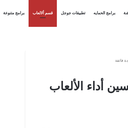
شة
برامج الحمايه
تطبيقات جوجل
قسم ألالعاب
برامج متنوعة
NVIDIA GeForce Experien تحسين أداء الألعاب