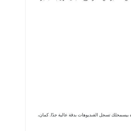
بيسمحلك تسجل الفىديوهات بدقة عالية جدًا. كمان،