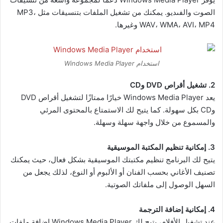
الصوت والفىديو. يمكنك من تشغيل الملفات بتنسيقات مثل MP3،
WAV، WMA، AVI، MP4 وغيرها.
استخدام Windows Media Player
2. تشغيل أقراص DVD وCD
يعد Windows Media Player خيارًا ممتازًا لتشغيل أقراص DVD
وCD بكل سهولة. كما يتيح لك الاستمتاع بالمحتوى المرئي
والمسموع من خلال واجهة سهلة وسهلة.
3. إمكانية تنظيم المكتبة الموسيقية
يتيح لك البرنامج تنظيم مكتبتك الموسيقية بشكل فعال، حيث يمكنك
تصنيف الأغاني بحسب الفنان أو الألبوم أو النوع، لذلك يجعل من
السهل الوصول إلى ملفاتك الصوتية.
4. إمكانية إضافة الترجمة
عند تشغيل الأفلام، يتيح لك Windows Media Player إضافة ملفات