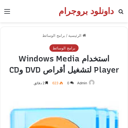
داونلود بروجرام
بحث عن
الق
الرئيسية
/
برامج الوسائط
برامج الوسائط
استخدام Windows Media
Player لتشغيل أقراص DVD وCD
Admin
0
623
2 دقائق