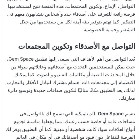
التواصل، الإبداع، وتكوين المجتمعات. هذه المنصة تتيح لمستخدميها
فرصة رائعة للتعرف على أصدقاء جدد وأشخاص يتشابهون معهم فى
التفكير. كما تهتم بتوفىر بيئة آمنة لكل من يستخدمها من خلال
التشفىر وحماية الخصوصية.
التواصل مع الأصدقاء وتكوين المجتمعات
يُعد التواصل من أهم الأهداف التي يسعى إليها تطبيق Gem Space،
حيث يمكن للمستخدمين التحدث مع أصدقائهم وعائلاتهم سواء من
خلال المحادثات النصية أو مكالمات الفىديو والصوت. كما يمكنك
الانضمام إلى مجتمعات ذات اهتمام مشترك لتبادل الأفكار والتجارب.
لذلك، يعد التطبيق مكانًا مثاليًا لتكوين صداقات جديدة وتوسيع دائرة
معارفك.
تتسم
Gem Space
بالديناميكية التي تسمح لك بالتواصل فى
مساحات عامة أو خاصة حسب رغبتك، مما يجعلها مناسبة لجميع
أنواع العلاقات سواء كانت شخصية أو مهنية. كما أن التطبيق يوفر لك
الفرصة للتفاعل دون قيود مع أصدقائك فى أي مكان فى العالم