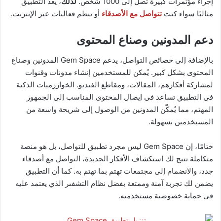
إجراء مؤتمرات كبيرة تصل إلى 1000 شخص.
لذلك
، يعد التطبيق
مثاليًا سواء كنت
تتواصل مع الأصدقاء
أو تنظم فعاليات عبر الإنترنت.
دعم المدونين وصناع المحتوى
بالإضافة إلى خصائص التواصل، يدعم Gem Space المدونين وصناع
المحتوى بشكل كبير. يُمكن للمستخدمين إنشاء مدونات وقنوات
لمشاركة أفكارهم، المقالات، ومقاطع الفىديو. الخوارزميات الذكية
فى التطبيق تساعد فى إيصال المحتوى المناسب إلى الجمهور
المهتم، مما يُمكّن المدونين من الوصول إلى شريحة واسعة من
المستخدمين بسهولة.
ختامًا، إن Gem Space ليس مجرد تطبيق للتواصل، بل هو منصة
متكاملة تتيح لك استكشاف الأفكار الجديدة، التواصل مع أصدقاء
جدد، والانضمام إلى مجتمعات تهتم بما تهتم به. كما أن التطبيق
يضمن لك تجربة آمنة وممتعة بفضل نظام التشفىر الذي يعتمد عليه
فى حماية خصوصية مستخدميه.