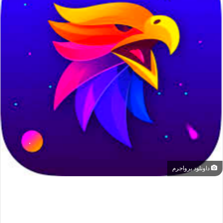
داونلود برواجرم