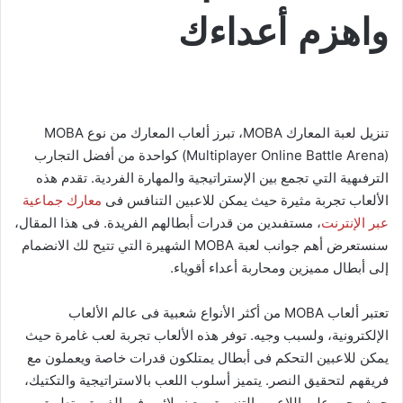
واهزم أعداءك
تنزيل لعبة المعارك MOBA، تبرز ألعاب المعارك من نوع MOBA
(Multiplayer Online Battle Arena) كواحدة من أفضل التجارب
الترفىهية التي تجمع بين الإستراتيجية والمهارة الفردية. تقدم هذه
الألعاب تجربة مثيرة حيث يمكن للاعبين التنافس فى
معارك جماعية
عبر الإنترنت
، مستفىدين من قدرات أبطالهم الفريدة. فى هذا المقال،
سنستعرض أهم جوانب لعبة MOBA الشهيرة التي تتيح لك الانضمام
إلى أبطال مميزين ومحاربة أعداء أقوياء.
تعتبر ألعاب MOBA من أكثر الأنواع شعبية فى عالم الألعاب
الإلكترونية، ولسبب وجيه. توفر هذه الألعاب تجربة لعب غامرة حيث
يمكن للاعبين التحكم فى أبطال يمتلكون قدرات خاصة ويعملون مع
فريقهم لتحقيق النصر. يتميز أسلوب اللعب بالاستراتيجية والتكتيك،
حيث يجب على اللاعبين التنسيق مع زملائهم فى الفريق وتطبيق