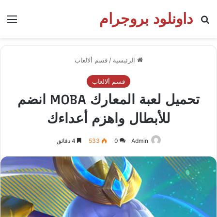
داونلود بروجرام
بحث عن
الق
الرئيسية
/
قسم ألالعاب
قسم ألالعاب
تحميل لعبة المعارك MOBA انضم
للأبطال واهزم أعداءك
Admin
0
533
4 دقائق