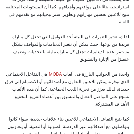
استراتيجية بناءً على مواقعهم وأهدافهم. كما أن المستويات المختلفة
تتيح للاعبين تحسين مهاراتهم وتطوير استراتيجياتهم مع تقدمهم فى
اللعبة.
لذلك، تعتبر التغيرات فى البيئة أحد العوامل التي تجعل كل مباراة
فريدة من نوعها، حيث يمكن أن تتغير الديناميات والمواقف بشكل
مستمر. هذه الديناميات تجعل كل مباراة مليئة بالتحديات وتضيف
عنصرًا من الإثارة والتشويق.
واحدة من الجوانب البارزة فى ألعاب
MOBA
هي التفاعل الاجتماعي
الذي توفره. يمكن للاعبين التعاون مع أصدقائهم أو الانضمام إلى فرق
جديدة، لذلك يعزز من تجربة اللعب الجماعية. كما أن هذه الألعاب
تشجع على التواصل الفعال والتنسيق بين أعضاء الفريق لتحقيق
الأهداف المشتركة.
كما يتيح التفاعل الاجتماعي للاعبين بناء علاقات جديدة، سواء كانوا
يتواصلون مع أصدقائهم عبر الدردشة الصوتية أو النصية، أو يتعاونون
مع لاعبين من مختلف أنحاء العالم. هذا التعاون يساهم فى تحسين