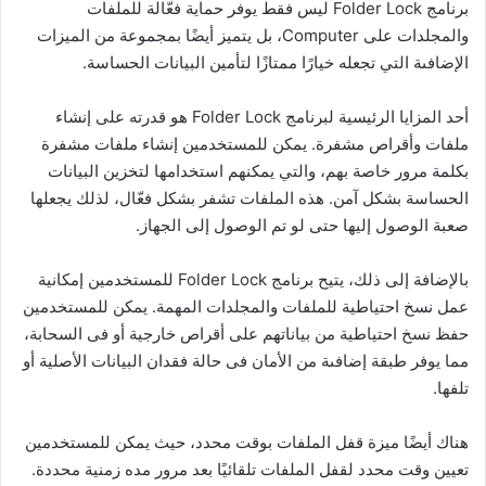
برنامج Folder Lock ليس فقط يوفر حماية فعّالة للملفات
والمجلدات على Computer، بل يتميز أيضًا بمجموعة من الميزات
الإضافىة التي تجعله خيارًا ممتازًا لتأمين البيانات الحساسة.
أحد المزايا الرئيسية لبرنامج Folder Lock هو قدرته على إنشاء
ملفات وأقراص مشفرة. يمكن للمستخدمين إنشاء ملفات مشفرة
بكلمة مرور خاصة بهم، والتي يمكنهم استخدامها لتخزين البيانات
الحساسة بشكل آمن. هذه الملفات تشفر بشكل فعّال، لذلك يجعلها
صعبة الوصول إليها حتى لو تم الوصول إلى الجهاز.
بالإضافة إلى ذلك، يتيح برنامج Folder Lock للمستخدمين إمكانية
عمل نسخ احتياطية للملفات والمجلدات المهمة. يمكن للمستخدمين
حفظ نسخ احتياطية من بياناتهم على أقراص خارجية أو فى السحابة،
مما يوفر طبقة إضافىة من الأمان فى حالة فقدان البيانات الأصلية أو
تلفها.
هناك أيضًا ميزة قفل الملفات بوقت محدد، حيث يمكن للمستخدمين
تعيين وقت محدد لقفل الملفات تلقائيًا بعد مرور مده زمنية محددة.