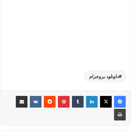
داونلود بروجرام
لينكدإن
بينتيريست
مشاركة عبر البريد
طباعة