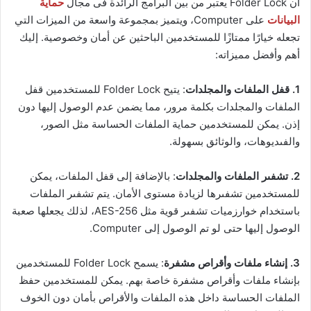
أن Folder Lock يعتبر من بين البرامج الرائدة فى مجال
حماية
البيانات
على Computer، ويتميز بمجموعة واسعة من الميزات التي
تجعله خيارًا ممتازًا للمستخدمين الباحثين عن أمان وخصوصية. إليك
أهم وأفضل مميزاته:
1. قفل الملفات والمجلدات
: يتيح Folder Lock للمستخدمين قفل
الملفات والمجلدات بكلمة مرور، مما يضمن عدم الوصول إليها دون
إذن. يمكن للمستخدمين حماية الملفات الحساسة مثل الصور،
والفىديوهات، والوثائق بسهولة.
2. تشفىر الملفات والمجلدات
: بالإضافة إلى قفل الملفات، يمكن
للمستخدمين تشفىرها لزيادة مستوى الأمان. يتم تشفىر الملفات
باستخدام خوارزميات تشفىر قوية مثل AES-256، لذلك يجعلها صعبة
الوصول إليها حتى لو تم الوصول إلى Computer.
3. إنشاء ملفات وأقراص مشفرة
: يسمح Folder Lock للمستخدمين
بإنشاء ملفات وأقراص مشفرة خاصة بهم. يمكن للمستخدمين حفظ
الملفات الحساسة داخل هذه الملفات والأقراص بأمان دون الخوف