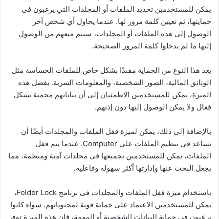
يمكن للمستخدمين تحديد الملفات أو المجلدات التي يرغبون فى
حمايتها، ثم تعيين كلمة مرور لها. عندما يحاول أي شخص آخر
الوصول إلى هذه الملفات أو المجلدات، سيتم منعهم من الوصول
إليها ما لم يدخلوا كلمة المرور الصحيحة.
يعد هذا النوع من الحماية مفىدًا بشكل خاص للملفات الحساسة مثل
الوثائق المالية، الصور الشخصية، والمعلومات السرية. بفضل هذه
الميزة، يمكن للمستخدمين الاطمئنان إلى أن بياناتهم محمية بشكل
فعال ولا يمكن الوصول إليها دون إذنهم.
بالإضافة إلى ذلك، يمكن لميزة قفل الملفات والمجلدات أيضًا أن
تساعد فى تنظيم الملفات على Computer. عندما يتم قفل
الملفات، يمكن للمستخدمين تجميعها فى مجلدات آمنة ومنظمة، مما
يجعل البحث عنها وإدارتها أكثر سهولة وفاعلية.
باستخدام ميزة قفل الملفات والمجلدات فى برنامج Folder Lock،
يمكن للمستخدمين الاعتماد على حماية قوية لمحتوياتهم. سواء كانوا
يرغبون فى حماية البيانات الشخصية أو المهمة، فإن هذه الميزة توفر