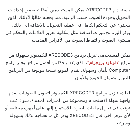
باستخدام XRECODE3، يمكن للمستخدمين أيضًا تخصيص إعدادات
التحويل وجودة الصوت حسب الرغبة، مما يجعله مثاليًا لأولئك الذين
يبحثون عن التحكم الكامل فى عملية التحويل. بالإضافة إلى ذلك،
يوفر البرنامج ميزات إضافىة مثل إمكانية تحرير العلامات والتحكم فى
مستوى الصوت والتقاط الصوت من الأقراص المدمجة.
يمكن لمستخدمي تنزيل برنامج XRECODE3 للكمبيوتر بسهولة من
موقع
“داونلود بروجرام”
، الذي يُعد واحدًا من أفضل مواقع توفىر برامج
Computer بأمان وسهولة. يقدم الموقع نسخة موثوقة من البرنامج
للتنزيل بضمان الجودة والأمان.
لذلك، تنزيل برنامج XRECODE3 للكمبيوتر لتحويل الصوتيات يقدم
واجهة سهلة الاستخدام ومجموعة من الميزات المفىدة. سواء كنت
ترغب فى تحويل ملفات الصوت للاستماع إليها على أجهزة مختلفة أو
لأي غرض آخر، فإن XRECODE3 يوفر كل ما تحتاجه لذلك بسهولة
وسرعة.