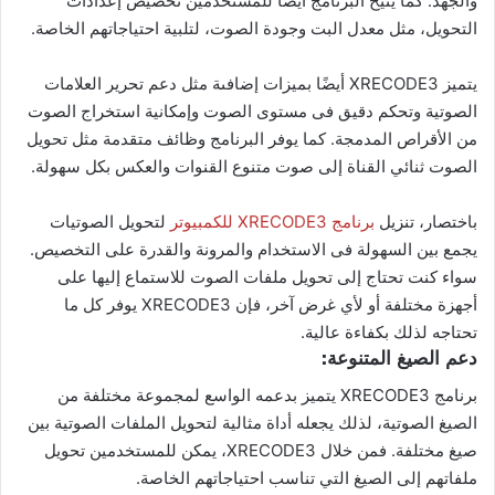
والجهد. كما يتيح البرنامج أيضًا للمستخدمين تخصيص إعدادات
التحويل، مثل معدل البت وجودة الصوت، لتلبية احتياجاتهم الخاصة.
يتميز XRECODE3 أيضًا بميزات إضافىة مثل دعم تحرير العلامات
الصوتية وتحكم دقيق فى مستوى الصوت وإمكانية استخراج الصوت
من الأقراص المدمجة. كما يوفر البرنامج وظائف متقدمة مثل تحويل
الصوت ثنائي القناة إلى صوت متنوع القنوات والعكس بكل سهولة.
باختصار، تنزيل
برنامج XRECODE3 للكمبيوتر
لتحويل الصوتيات
يجمع بين السهولة فى الاستخدام والمرونة والقدرة على التخصيص.
سواء كنت تحتاج إلى تحويل ملفات الصوت للاستماع إليها على
أجهزة مختلفة أو لأي غرض آخر، فإن XRECODE3 يوفر كل ما
تحتاجه لذلك بكفاءة عالية.
دعم الصيغ المتنوعة:
برنامج XRECODE3 يتميز بدعمه الواسع لمجموعة مختلفة من
الصيغ الصوتية، لذلك يجعله أداة مثالية لتحويل الملفات الصوتية بين
صيغ مختلفة. فمن خلال XRECODE3، يمكن للمستخدمين تحويل
ملفاتهم إلى الصيغ التي تناسب احتياجاتهم الخاصة.