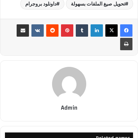
تحويل صيغ الملفات بسهولة
داونلود بروجرام
لينكدإن
بينتيريست
مشاركة عبر البريد
طباعة
Admin
Related games