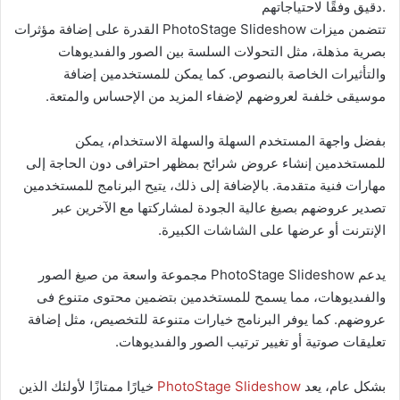
دقيق وفقًا لاحتياجاتهم.
تتضمن ميزات PhotoStage Slideshow القدرة على إضافة مؤثرات
بصرية مذهلة، مثل التحولات السلسة بين الصور والفىديوهات
والتأثيرات الخاصة بالنصوص. كما يمكن للمستخدمين إضافة
موسيقى خلفىة لعروضهم لإضفاء المزيد من الإحساس والمتعة.
بفضل واجهة المستخدم السهلة والسهلة الاستخدام، يمكن
للمستخدمين إنشاء عروض شرائح بمظهر احترافى دون الحاجة إلى
مهارات فنية متقدمة. بالإضافة إلى ذلك، يتيح البرنامج للمستخدمين
تصدير عروضهم بصيغ عالية الجودة لمشاركتها مع الآخرين عبر
الإنترنت أو عرضها على الشاشات الكبيرة.
يدعم PhotoStage Slideshow مجموعة واسعة من صيغ الصور
والفىديوهات، مما يسمح للمستخدمين بتضمين محتوى متنوع فى
عروضهم. كما يوفر البرنامج خيارات متنوعة للتخصيص، مثل إضافة
تعليقات صوتية أو تغيير ترتيب الصور والفىديوهات.
بشكل عام، يعد
PhotoStage Slideshow
خيارًا ممتازًا لأولئك الذين