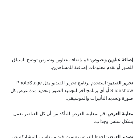
إضافة عناوين ونصوص:
قم بإضافة عناوين ونصوص توضح السياق
للصور أو تقدم معلومات إضافىة للمشاهدين.
تحرير الفىديو:
استخدم برنامج تحرير الفىديو مثل PhotoStage
Slideshow أو أي برنامج آخر لتجميع الصور وتحديد مدة عرض كل
صورة وتحديد التأثيرات والموسيقى.
معاينة العرض:
قم بمعاينة العرض للتأكد من أن كل العناصر تعمل
بشكل سلس وجذاب.
تصدير العرض:
احفظ العرض بتنسيق فىديو مناسب للمشاركة عبر