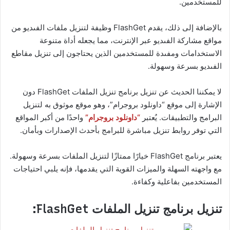
للمستخدمين.
بالإضافة إلى ذلك، يقدم FlashGet وظيفة لتنزيل ملفات الفىديو من
مواقع مشاركة الفىديو عبر الإنترنت، مما يجعله أداة متنوعة
الاستخدامات ومفىدة للمستخدمين الذين يحتاجون إلى تنزيل مقاطع
الفىديو بسرعة وسهولة.
لا يمكننا الحديث عن تنزيل برنامج تنزيل الملفات FlashGet دون
الإشارة إلى موقع “داونلود بروجرام”، وهو موقع موثوق به لتنزيل
البرامج والتطبيقات. يُعتبر
“داونلود بروجرام”
واحدًا من أكبر المواقع
التي توفر روابط تنزيل مباشرة للبرامج بأحدث الإصدارات وبأمان.
يعتبر برنامج FlashGet خيارًا ممتازًا لتنزيل الملفات بسرعة وسهولة.
مع واجهته السهلة والميزات القوية التي يقدمها، فإنه يلبي احتياجات
المستخدمين بفاعلية وكفاءة.
تنزيل برنامج تنزيل الملفات FlashGet: