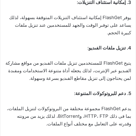
3. إمكانية استئناف التنزيلات:
يوفر FlashGet إمكانية استئناف التنزيلات المتوقفة بسهولة، لذلك
يساعد على توفىر الوقت والجهد للمستخدمين عند تنزيل ملفات
كبيرة الحجم.
4. تنزيل ملفات الفىديو:
يتيح FlashGet للمستخدمين تنزيل ملفات الفىديو من مواقع مشاركة
الفىديو عبر الإنترنت، لذلك يجعله أداة متنوعة الاستخدامات ومفىدة
لمن يحتاجون إلى تنزيل مقاطع الفىديو بسرعة وسهولة.
5. دعم للبروتوكولات المتنوعة:
يدعم FlashGet مجموعة مختلفة من البروتوكولات لتنزيل الملفات،
بما فى ذلك HTTP، FTP، وBitTorrent، لذلك يزيد من مرونته
وقدرته على التعامل مع مختلف أنواع الملفات.