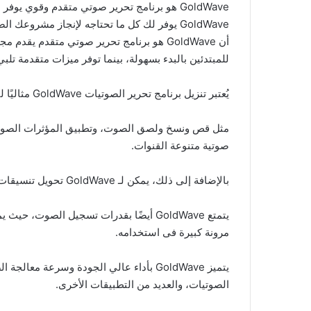
GoldWave هو برنامج تحرير صوتي متقدم وقوي
GoldWave يوفر لك كل ما تحتاجه لإنجاز مشروعك الصوتي بنجاح.
أن GoldWave هو برنامج تحرير صوتي متقدم
للمبتدئين بالبدء بسهولة، بينما توفر ميزات متقدمة تل
يُعتبر تنزيل برنامج تحرير الصوتيات GoldWave مثاليًا لتحرير الصوت وتنقيته، حيث يوفر مجموعة واسعة من الأدوات للتحكم فى الصوت،
مثل قص ونسخ ولصق الصوت، وتطبيق المؤثرات الصوتية،
صوتية متنوعة القنوات.
بالإضافة إلى ذلك، يمكن لـ GoldWave تحويل تنسيقات الملفات الصوتية، مما يسمح للمستخدمين بتحويل ملفاتهم الصوتية إلى تنسيقات متوافقة مع أجهزتهم المختلفة بسهولة.
يتمتع GoldWave أيضًا بقدرات تسجيل ا
مرونة كبيرة فى استخدامه.
يتميز GoldWave بأداء عالي الجودة وسرعة
الصوتيات، والعديد من التطبيقات الأخرى.