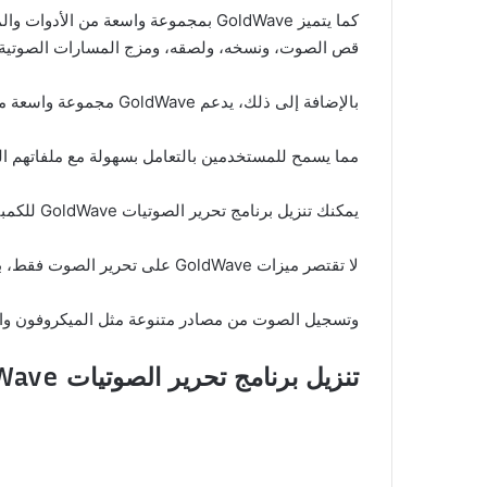
كما يتميز GoldWave بمجموعة واسعة 
قص الصوت، ونسخه، ولصقه، ومزج المسارات الصوتية، و
بالإضافة إلى ذلك، يدعم GoldWave مجموعة واسعة من تنسيقات الملفات الصوتية، بما فى ذلك WAV وMP3 وOGG وWMA وAIFF وغيرها،
مما يسمح للمستخدمين بالتعامل بسهولة مع ملفاتهم ا
يمكنك تنزيل برنامج تحرير الصوتيات GoldWave للكمبيوتر من موقع
لا تقتصر ميزات GoldWave على تحرير الصوت فقط، بل يمكن استخدامه أيضًا لتحويل تنسيقات الملفات الصوتية،
وتسجيل الصوت من مصادر متنوعة مثل الميكروفون وال
تنزيل برنامج تحرير الصوتيات GoldWave: