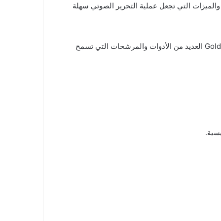
الأدوات والميزات التي تجعل عملية التحرير الصوتي سهلة
GoldWave ليس فقط برنامجًا لتحرير الصوت بشكل عام، بل يمتلك أيضًا ميزات قوية لتحرير الموسيقى بشكل خاص. يوفر GoldWave العديد من الأدوات والمرشحات التي تسمح
سية.