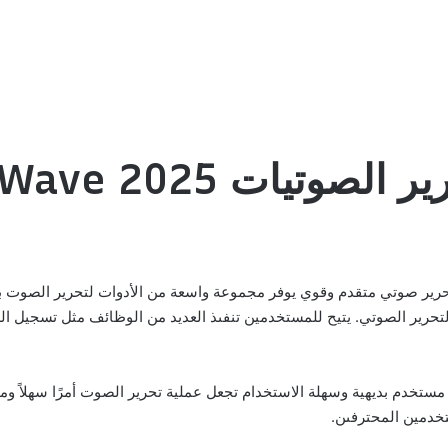
GoldWave 2025 للكمبيوتر
لتحرير الصوتي. يتيح للمستخدمين تنفىذ العديد من الوظائف مثل تسجيل ا
ل برنامج تحرير الصوتيات GoldWave بواجهة مستخدم بديهية وسهلة الاستخدام تجعل عملية تحرير الصو
تخدمين المحترفىن.