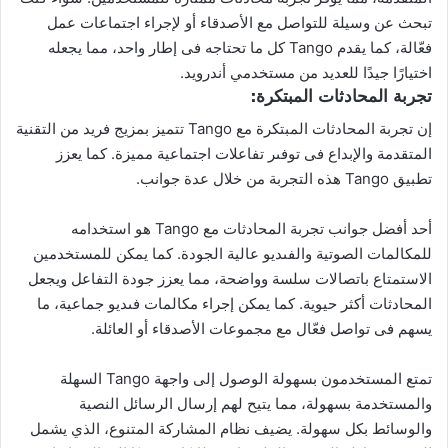
تبحث عن وسيلة للتواصل مع الأصدقاء أو لإجراء اجتماعات عمل
فعّالة، كما يقدم Tango كل ما تحتاجه فى إطار واحد، مما يجعله
اختيارًا جيدًا للعديد من مستخدمي أندرويد.
تجربة المحادثات المبتكرة:
إن تجربة المحادثات المبتكرة مع Tango تتميز بمزيج فريد من التقنية
المتقدمة والإبداع فى توفىر تفاعلات اجتماعية مميزة. كما يعزز
تطبيق Tango هذه التجربة من خلال عدة جوانب.
أحد أفضل جوانب تجربة المحادثات مع Tango هو استخدامه
للمكالمات الصوتية والفىديو عالية الجودة. كما يمكن للمستخدمين
الاستمتاع باتصالات سلسة وواضحة، مما يعزز جودة التفاعل ويجعل
المحادثات أكثر حيوية. كما يمكن إجراء مكالمات فىديو جماعية، ما
يسهم فى تواصل فعّال مع مجموعات الأصدقاء أو العائلة.
تمتع المستخدمون بسهولة الوصول إلى واجهة Tango السهلة
والمستخدمة بسهولة، مما يتيح لهم إرسال الرسائل النصية
والوسائط بكل سهولة. يضيف نظام المشاركة المتنوع، الذي يشمل