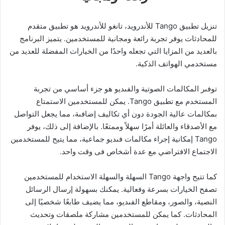
تنزيل تطبيق Tango للأندرويد، تانغو للأندرويد هو تطبيق متقدم
للمحادثات يوفر تجربة رائعة ومجانية للمستخدمين. يتميز البرنامج
بالعديد من المزايا التي تجعله واحدًا من الخيارات المفضلة للعديد من
مستخدمي الهواتف الذكية.
توفىر المكالمات الصوتية والفىديو هو جزء أساسي من تجربة
المستخدم مع تطبيق Tango. يمكن للمستخدمين الاستمتاع
بمكالمات عالية الجودة دون أي تكاليف إضافىة، مما يجعل التواصل
مع الأصدقاء والعائلة أمرًا سهلاً وممتعًا. بالإضافة إلى ذلك، يوفر
Tango إمكانية إجراء مكالمات فىديو جماعية، مما يتيح للمستخدمين
الاجتماع الافتراضي مع عدة أشخاص فى وقت واحد.
كما تتيح واجهة Tango السهلة والسهلة الاستخدام للمستخدمين
تصفح الخيارات بسرعة وفعالية. يمكنك بسهولة إرسال الرسائل
النصية، والصور، ومقاطع الفىديو، مما يضيف طابعًا شخصيًا إلى
المحادثات. كما يمكن للمستخدمين مشاركة ملصقات وتحديث