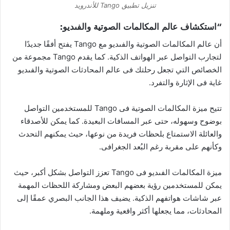
تنزيل تطبيق Tango للأندرويد
“استكشاف عالم المكالمات الصوتية والفىديو:
أن عالم المكالمات الصوتية والفىديو مع Tango يفتح أفقًا جديدًا
لتجارب التواصل عبر الهواتف الذكية. كما يقدم Tango مجموعة من
الخصائص التي تجعل رحلتك فى عالم المحادثات الصوتية والفىديو
غاية فى الإثارة والتفرد.
تتيح ميزة المكالمات الصوتية فى Tango للمستخدمين التواصل
بوضوح وسهوله، حتى عبر المسافات البعيدة. كما يمكن للأصدقاء
والعائلة الاستمتاع بلحظات فريدة من نوعها، حيث يمكنهم التحدث
وكأنهم على مقربة رغم البُعد الجغرافى.
ميزة المكالمات الفىديو فى Tango تعزز التواصل بشكل أكبر، حيث
يمكن للمستخدمين رؤية بعضهم البعض ومشاركة اللحظات المهمة
عبر شاشات هواتفهم الذكية. يضيف هذا الجانب البصري عمقًا إلى
المحادثات، مما يجعلها أكثر واقعية وملهمة.