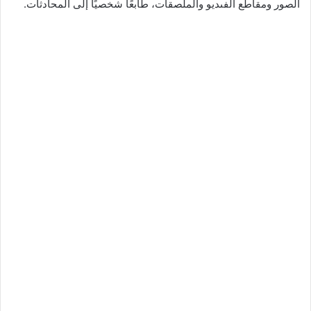
الصور ومقاطع الفىديو والملصقات، طابعًا شخصيًا إلى المحادثات.