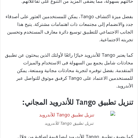
حالتهم بسهولة، مما يضفى المزيد من التنوع على تفاعلاتهم.
بفضل ميزة اكتشاف Tango، يمكن للمستخدمين العثور على أصدقاء
جدد والانضمام إلى مجتمعات ذات اهتمامات مشتركة. يتيح هذا
الجانب الاجتماعي للتطبيق توسيع دائرة معارف المستخدم وتحسين
تجربته الاجتماعية.
كما يعتبر Tango للأندرويد خيارًا رائعًا لأولئك الذين يبحثون عن تطبيق
محادثات شامل يجمع بين السهولة فى الاستخدام والميزات
المتقدمة. بفضل توفىره لتجربة محادثات مجانية وممتعة، يمكن
للمستخدمين الاعتماد على Tango كرفىق موثوق للتواصل عبر
الأندرويد.
تنزيل تطبيق Tango للأندرويد المجاني:
تنزيل تطبيق Tango للأندرويد
كما يضيف تطبيق Tango للأندرويد ايضا قيمة إضافىة من خلال