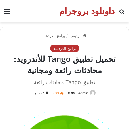
داونلود بروجرام
بحث عن
الق
الرئيسية
/
برامج الدردشة
برامج الدردشة
تحميل تطبيق Tango للأندرويد:
محادثات رائعة ومجانية
تطبيق Tango محادثات رائعة
Admin
0
703
4 دقائق