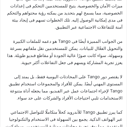
ميزات الأمان والخصوصية. يتيح للمستخدمين التحكم فى إعدادات
الخصوصية، مما يسمح لهم بتحديد من يمكنه رؤية محتواهم والتحكم
فى مدى إمكانية الوصول إليه. تلك الخطوات تسهم فى إيجاد بيئة
آمنة للتفاعلات الاجتماعية عبر التطبيق.
من الجوانب المميزة أيضًا فى Tango هو دعمه للملفات الكبيرة
والتحويل الفعّال للبيانات. يمكن للمستخدمين نقل ملفاتهم بسرعة
وسهولة، سواء كانت صورًا عالية الجودة أو مقاطع فىديو طويلة. هذا
يعزز تجربة المشاركة ويسهم فى جعل التفاعلات أكثر حيوية.
لا يقتصر دور Tango على المحادثات اليومية فقط، بل يمتد إلى
المستوى المهني أيضًا. يمكن للأفراد والمجموعات استخدام تطبيق
Tango لإجراء اجتماعات عمل عبر الفىديو، مما يجعله أداة متنوعة
الاستخدامات تلبي احتياجات الأفراد والشركات على حد سواء.
كما يبرز تطبيق Tango للأندرويد كحلاً متكاملًا للتواصل الاجتماعي
عبر الهواتف الذكية. يجمع بين السهولة فى الاستخدام والتكنولوجيا
المتقدمة، مما يوفر تجربة محادثات ممتازة للمستخدمين. سواء كنت