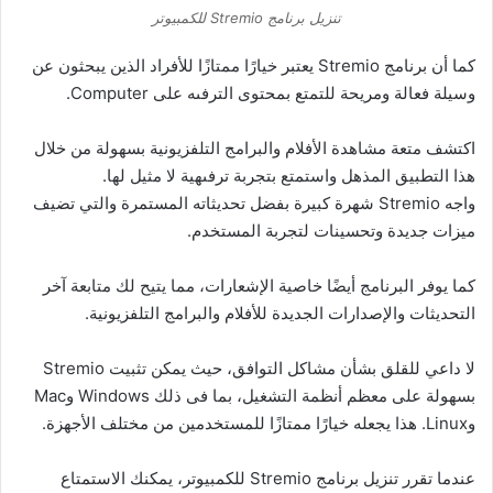
تنزيل برنامج Stremio للكمبيوتر
كما أن برنامج Stremio يعتبر خيارًا ممتازًا للأفراد الذين يبحثون عن
وسيلة فعالة ومريحة للتمتع بمحتوى الترفىه على Computer.
اكتشف متعة مشاهدة الأفلام والبرامج التلفزيونية بسهولة من خلال
هذا التطبيق المذهل واستمتع بتجربة ترفىهية لا مثيل لها.
واجه Stremio شهرة كبيرة بفضل تحديثاته المستمرة والتي تضيف
ميزات جديدة وتحسينات لتجربة المستخدم.
كما يوفر البرنامج أيضًا خاصية الإشعارات، مما يتيح لك متابعة آخر
التحديثات والإصدارات الجديدة للأفلام والبرامج التلفزيونية.
لا داعي للقلق بشأن مشاكل التوافق، حيث يمكن تثبيت Stremio
بسهولة على معظم أنظمة التشغيل، بما فى ذلك Windows وMac
وLinux. هذا يجعله خيارًا ممتازًا للمستخدمين من مختلف الأجهزة.
عندما تقرر تنزيل برنامج Stremio للكمبيوتر، يمكنك الاستمتاع