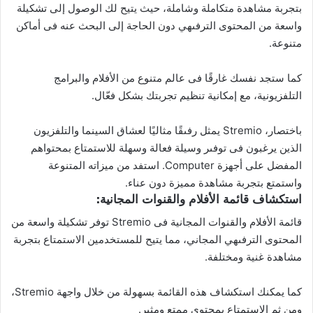
بتجربة مشاهدة متكاملة وشاملة، حيث يتيح لك الوصول إلى تشكيلة
واسعة من المحتوى الترفىهي دون الحاجة إلى البحث عنه فى أماكن
متنوعة.
كما ستجد نفسك غارقًا فى عالم متنوع من الأفلام والبرامج
التلفزيونية، مع إمكانية تنظيم تجربتك بشكل فعّال.
باختصار، Stremio يمثل رفىقًا مثاليًا لعشاق السينما والتلفزيون
الذين يرغبون فى توفىر وسيلة فعالة وسهلة للاستمتاع بمحتواهم
المفضل على أجهزة Computer. استفد من ميزاته المتنوعة
واستمتع بتجربة مشاهدة مميزة دون عناء.
استكشاف قائمة الأفلام والقنوات المجانية:
قائمة الأفلام والقنوات المجانية فى Stremio توفر تشكيلة واسعة من
المحتوى الترفىهي المجاني، مما يتيح للمستخدمين الاستمتاع بتجربة
مشاهدة غنية ومختلفة.
كما يمكنك استكشاف هذه القائمة بسهولة من خلال واجهة Stremio،
ومن ثم الاستمتاع بمحتوى ممتع ومثير.