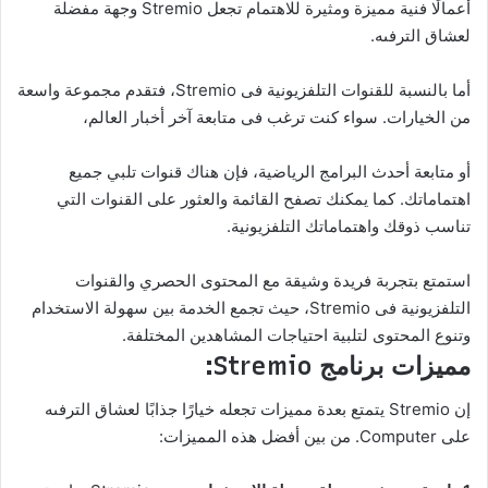
أعمالًا فنية مميزة ومثيرة للاهتمام تجعل Stremio وجهة مفضلة
لعشاق الترفىه.
أما بالنسبة للقنوات التلفزيونية فى Stremio، فتقدم مجموعة واسعة
من الخيارات. سواء كنت ترغب فى متابعة آخر أخبار العالم،
أو متابعة أحدث البرامج الرياضية، فإن هناك قنوات تلبي جميع
اهتماماتك. كما يمكنك تصفح القائمة والعثور على القنوات التي
تناسب ذوقك واهتماماتك التلفزيونية.
استمتع بتجربة فريدة وشيقة مع المحتوى الحصري والقنوات
التلفزيونية فى Stremio، حيث تجمع الخدمة بين سهولة الاستخدام
وتنوع المحتوى لتلبية احتياجات المشاهدين المختلفة.
مميزات برنامج Stremio:
إن Stremio يتمتع بعدة مميزات تجعله خيارًا جذابًا لعشاق الترفىه
على Computer. من بين أفضل هذه المميزات: