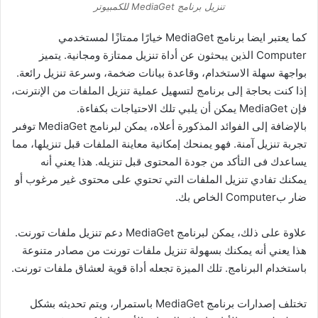
تنزيل برنامج MediaGet للكمبيوتر
كما يعتبر ايضا برنامج MediaGet خيارًا ممتازًا لمستخدمي
Computer الذين يبحثون عن أداة تنزيل ممتازة ومجانية. يتميز
بواجهة سهلة الاستخدام، وقاعدة بيانات ضخمة، وسرعة تنزيل رائعة.
إذا كنت بحاجة إلى برنامج لتسهيل عملية تنزيل الملفات من الإنترنت،
فإن MediaGet يمكن أن يلبي تلك الاحتياجات بكفاءة.
بالإضافة إلى الفوائد المذكورة أعلاه، يمكن لبرنامج MediaGet توفىر
تجربة تنزيل آمنة. فهو يمنحك إمكانية معاينة الملفات قبل تنزيلها، مما
يساعدك فى التأكد من جودة المحتوى قبل تنزيله. هذا يعني أنه
يمكنك تفادي تنزيل الملفات التي تحتوي على محتوى غير مرغوب أو
ضار بComputer الخاص بك.
علاوة على ذلك، يمكن لبرنامج MediaGet دعم تنزيل ملفات تورنت.
هذا يعني أنه يمكنك بسهولة تنزيل ملفات تورنت من مصادر متنوعة
باستخدام البرنامج. تلك الميزة تجعله أداة قوية لعشاق ملفات تورنت.
تختلف إصدارات برنامج MediaGet باستمرار، ويتم تحديثه بشكل