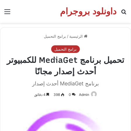
داونلود بروجرام
بحث عن
الق
الرئيسية
/
برامج التحميل
برامج التحميل
تحميل برنامج MediaGet للكمبيوتر
أحدث إصدار مجانًا
برنامج MediaGet أحدث إصدار
Admin
0
398
4 دقائق