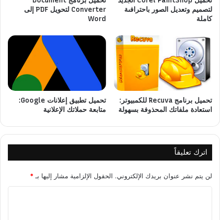
تحميل Corel PaintShop الجديد
تحميل برنامج Document
لتصميم وتعديل الصور باحترافىة
Converter لتحويل PDF إلى
كاملة
Word
تحميل برنامج Recuva للكمبيوتر:
تحميل تطبيق إعلانات Google:
استعادة ملفاتك المحذوفة بسهولة
متابعة حملاتك الإعلانية
اترك تعليقاً
لن يتم نشر عنوان بريدك الإلكتروني.
الحقول الإلزامية مشار إليها بـ
*
ا
ل