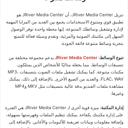
تنزيل JRiver Media Center، أن JRiver Media Center هو
تطبيق قوي ومتنوع الاستخدامات يجمع بين العديد من المزايا المهمة
لإدارة وتشغيل وسائطك المتنوعة. إنها محطة واحدة توفر الوصول
السهل إلى مكتبتك الصوتية والمرئية، وتقدم وسيلة فعالة للتمتع
بتجربة وسائط متنوعة فائقة الجودة.
تنوع الوسائط:
JRiver Media Center
يدعم مجموعة مختلفة من
تنسيقات الوسائط، مما يجعله مثاليًا للأشخاص الذين يمتلكون
مكتبات متنوعة. كما يمكنك تشغيل ملفات الصوت بتنسيقات MP3،
FLAC، WAV، والعديد من الصيغ الأخرى. بالإضافة إلى ذلك، يمكنك
مشاهدة ملفات الفىديو بدقة عالية بتنسيقات مثل MKV وMP4
وغيرها.
إدارة المكتبة:
ميزة قوية أخرى لـ JRiver Media Center هي القدرة
على إدارة مكتبتك بكفاءة. يمكنك تنظيم الملفات وفهرستها بسهولة،
وإضافة معلومات وبيانات تعريفىة للألبومات والأغاني. بالإضافة إلى