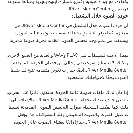
بكفاءة، مع جودة صوتية وفىديو ممتازة. ابتهج بتجربة وسائط متنوعة
فريدة مع JRiver Media Center.
جودة الصوة خلال التشغيل:
أن جودة الصوت خلال التشغيل فى JRiver Media Center هي
ممتازة. كما يوفر التطبيق دعمًا لتنسيقات صوتية عالية الجودة،
ويستفىد من تكنولوجيا تحسين الصوت لتقديم تجربة صوتية مميزة.
بفضل دعمه لتنسيقات مثل FLAC وWAV والعديد من الصيغ الأخرى،
يمكنك الاستمتاع بصوت نقي وخالي من فقدان الجودة. كما يقدم
JRiver Media Center أيضًا خيارات تكوين متقدمة تتيح لك ضبط
الصوت وفقًا لاحتياجاتك الشخصية.
إذا كان لديك ملفات صوتية عالية الجودة، ستكون قادرًا على تجربتها
بأقصى جودة عند استخدام JRiver Media Center. بالإضافة إلى
ذلك، كما يمكنك استخدام ميزات التحسين الصوتي المدمجة لضبط
تفاصيل الصوت والصوت المحيطي وفقًا لتفضيلاتك. هذا يجعل
JRiver Media Center خيارًا رائعًا لعشاق الصوت عالي الجودة.