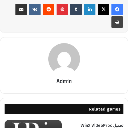
لينكدإن
بينتيريست
مشاركة عبر البريد
طباعة
Admin
Related games
تحميل WinX VideoProc