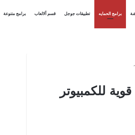
شة
برامج الحمايه
تطبيقات جوجل
قسم ألالعاب
برامج متنوعة