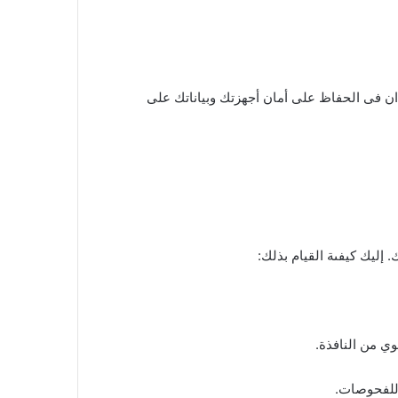
ا جزء مهم من استخدام برنامج ESET Internet Security بكفاءة. كما يساعدان فى الحفاظ على أمان أجهزتك وبياناتك على
وي من النافذة.
للفحوصات.