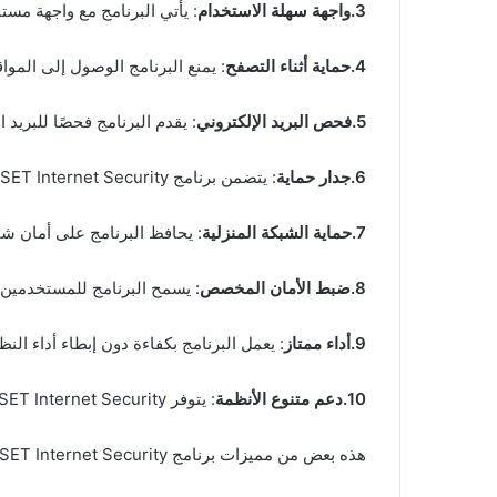
3.واجهة سهلة الاستخدام
: يأتي البرنامج مع واجهة مس
4.حماية أثناء التصفح
: يمنع البرنامج الوصول إلى المو
5.فحص البريد الإلكتروني
: يقدم البرنامج فحصًا للبريد 
6.جدار حماية
: يتضمن برنامج ESET Internet Security جدار حماية لمنع محاولات الاختراق والهجمات الشبكية.
7.حماية الشبكة المنزلية
: يحافظ البرنامج على أمان شب
8.ضبط الأمان المخصص
: يسمح البرنامج للمستخدمين
9.أداء ممتاز
: يعمل البرنامج بكفاءة دون إبطاء أداء النظ
10.دعم متنوع الأنظمة
: يتوفر ESET Internet Security لأنظمة التشغيل Windows و macOS و Android، مما يجعله حلاً متنوع الأنظمة لمختلف الأجهزة.
هذه بعض من مميزات برنامج ESET Internet Security، والتي تجعله خيارًا جذابًا للحفاظ على أمان أجهزة Computer والبيانات الشخصية على الإنترنت.