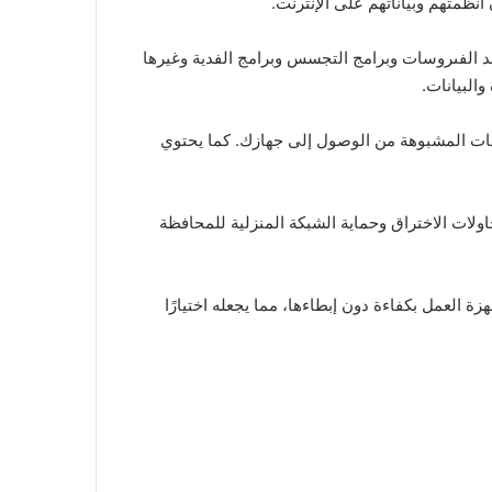
 أنظمتهم وبياناتهم على الإنترنت.
 حماية شاملة ضد الفىروسات وبرامج التجسس وبرامج الفدية وغيرها
البيانات.
المواقع الضارة والصفحات المشبوهة من الوصول إلى جهازك. كما يحتوي
حماية لمنع محاولات الاختراق وحماية الشبكة المنزلية للمحافظة
هو يتيح للأجهزة العمل بكفاءة دون إبطاءها، مما يجعله اختيارًا