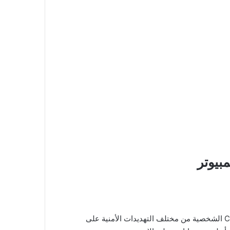
تنزيل ESET Internet Security ، أن ESET Internet Security هو برنامج حماية شهير وفعال يهدف إلى حماية أجهزة Computer الشخصية من مختلف التهديدات الأمنية على