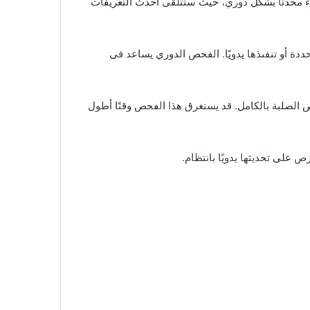
ESET Internet Securit. هذا سيسمح للبرنامج بالبقاء محدثًا بشكل دوري، حيث ستتلقى أحدث التعريفات
 محددة أو تنفىذها يدويًا. الفحص الدوري يساعد فى
لصلبة بالكامل. قد يستغرق هذا الفحص وقتًا أطول
ص على تحديثها يدويًا بانتظام.