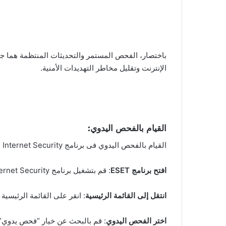
الإنترنت وتقليل مخاطر التهديدات الأمنية.
القيام بالفحص اليدوي:
القيام بالفحص اليدوي فى برنامج ESET Internet Security يمكن أن يكون خطوة مفىدة لزيادة أمان جهاز Computer الخاص بك. إليك كيفىة القيام بذلك:
افتح برنامج ESET
: قم بتشغيل برنامج ESET Internet Security على جهاز Computer الخاص بك.
انتقل إلى القائمة الرئيسية
: انقر على القائمة الرئيسية
اختر الفحص اليدوي
: قم بالبحث عن خيار “فحص يدوي