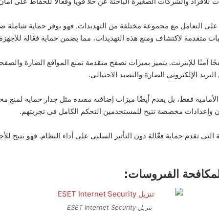
ات للأفراد والشركات الصغيرة الباحثة عن حلاً قويًا وفعّالًا للحفاظ على أمان
 ESET Internet Security هي قدرته على التعامل مع مجموعة مختلفة من التهديدات. فهو يوفر
يات متقدمة لاكتشاف ومنع هذه التهديدات، مما يضمن حماية فعّالة للأجهزة و
فة إلى ذلك، يتيح ESET Internet Security تصفحًا آمنًا للإنترنت. يتميز بميزات تصفح متقدمة تمنع 
بريد الإلكتروني الضارة والتصيد الاحتيالي.
ESET Internet Secu على الحماية الأمامية فقط، بل يقدم أيضًا ميزات إضافىة مفىدة مثل جدار 
ان وإعدادات مخصصة تتيح للمستخدمين التحكم الكامل فى تجربتهم.
ESET Inte أحد البرامج القليلة التي تقدم حماية فعّالة دون التأثير السلبي على أداء النظام. ف
تنزيل ESET Internet Security