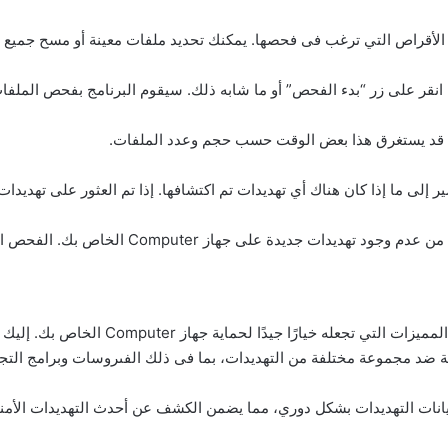
الأقراص التي ترغب فى فحصها. يمكنك تحديد ملفات معينة أو مسح جميع الملفات 
، انقر على زر “بدء الفحص” أو ما شابه ذلك. سيقوم البرنامج بفحص الملفا
. قد يستغرق هذا بعض الوقت حسب حجم وعدد الملفات.
ر إلى ما إذا كان هناك أي تهديدات تم اكتشافها. إذا تم العثور على تهديدا
قد تحتاج إلى تكرار هذه الخطوات بشكل دوري للتح
الة ضد مجموعة مختلفة من التهديدات، بما فى ذلك الفىروسات وبرامج التج
يانات التهديدات بشكل دوري، مما يضمن الكشف عن أحدث التهديدات الأمنية