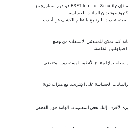
إذا كنت تبحث عن حلاً قويًا لحماية جهاز Computer الشخصي أو جهاز Computer فى شركتك من التهديدات الأمنية على الإنترنت، فإن ESET Internet Security هو خيار ممتاز يجمع
كترونية وفقدان البيانات الحساسة.
انات التهديدات. كما انه يتم تحديث البرنامج بانتظام للكشف عن أحدث
ات وإدارة الحماية. كما يمكن للمبتدئين الاستفادة من وضع
حتياجاتهم الخاصة.
ESET Internet ليس محصورًا فقط على أنظمة Windows، بل يتوفر أيضًا لمنصات macOS وAndroid، لذلك يجعله خيارًا متنوع الأنظمة لمستخدمين متنوعي
ES هو برنامج حماية شامل وفعال يوفر حلاً قويًا للحفاظ على أمان أجهزة Computer الشخصية والبيانات الحساسة على الإنترنت. مع ميزات قوية
ESET I هو عنصر أساسي فى الحفاظ على أمان جهاز Computer الشخصي أو الأجهزة الأخرى. إليك بعض المعلومات الهامة حول الفحص