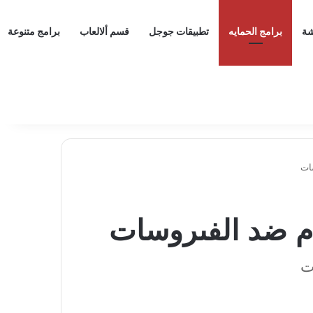
شة
برامج الحمايه
تطبيقات جوجل
قسم ألالعاب
برامج متنوعة