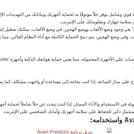
Avast Premi” هو برنامج حماية قوي وشامل يوفر حلاً موثوقًا به لحماية أجهزتك وبياناتك من ا
واحدة من الميزات البارزة الأخرى لـ “Avast Premium” هي وجود وضع الألعاب ووضع الهجين. فى وضع الألع
Avast Pr” بين الأمان والسهولة فى الاستخدام والأداء الممتاز. إذا كنت تبحث عن حلاً شاملاً ل
 استثمار ذكي للحفاظ على سلامة أجهزتك وأمانك الشخصي على الإنترنت.