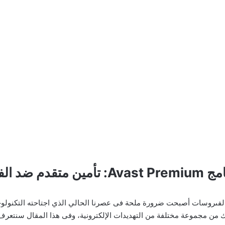
قدم ضد الفىروسات
 ، أن برامج الحماية من الفىروسات أصبحت ضرورة ملحة فى عصرنا الحالي الذي اجتاحته ال