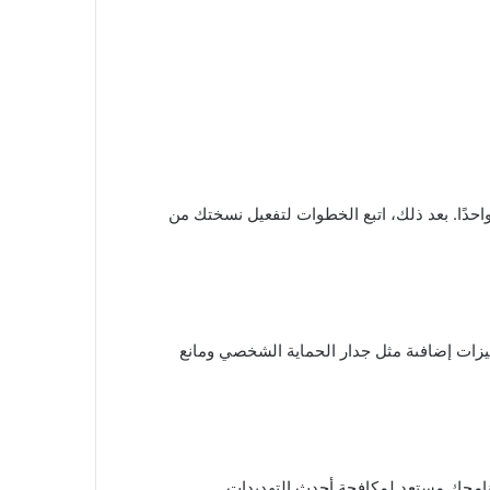
حدًا. بعد ذلك، اتبع الخطوات لتفعيل نسختك من
يزات إضافىة مثل جدار الحماية الشخصي ومانع