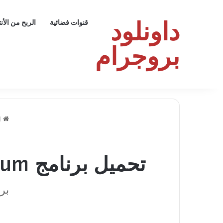
داونلود
قنوات فضائية
الربح من الأن
بروجرام
ا
تحميل برنامج Avast Premium: تأمين متقدم ضد الفىروسات
برنامج Premium