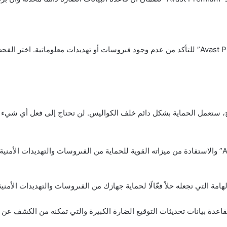
يمكنك تنفىذ فحص شامل لنظامك باستخدام “Avast Premium” للتأكد من عدم وجود فىروسات أو تهديدات
Ava” وتكوينه بشكل صحيح، ستعمل الحماية بشكل دائم خلف الكواليس. لن تحتاج إلى فعل
يز “Avast Premium” بقاعدة بيانات تحديثات التوقيع الضارة الكبيرة والتي تمكنه من ال