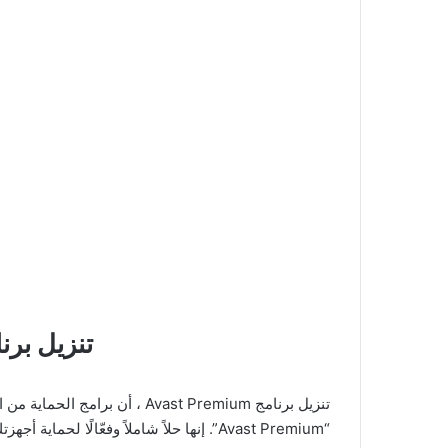
تنزيل برنامج Avast Premium: تأمين مت
تنزيل برنامج Avast Premium
“Avast Premium”. إنها حلاً شاملاً وفعّالًا لحماية أجهزتك من مجموعة مختلفة من التهديدات الإلكترونية، وفى هذا المقال سنتعرف على أهم ميزاته وكيف يمكن أن يحمي أجهزتك.