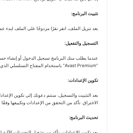
تثبيت البرنامج:
بعد تنزيل الملف، انقر نقرًا مزدوجًا على الملف لبدء ع
التسجيل والتفعيل:
عندما يطلب منك البرنامج تسجيل الدخول أو إنشاء حساب
“Avast Premium” باستخدام المفتاح التسلسلي الذي تم توفىره لك عادةً عبر البريد الإلكتروني عند شراء البرنامج.
تكوين الإعدادات:
بعد التثبيت والتسجيل، ستتم دعوتك إلى تكوين الإعدا
الاختراق. تأكد من التحقق من الإعدادات وتكييفها وفقًا ل
تحديث البرنامج:
بعد تكوين الإعدادات، تأكد من تشغيل التحديثات الآلية لـ “Avast Premium” لضمان أن قاعدة البيانات الضارة دائمًا محدثة وأن برنامجك مستعد لمكافحة أحدث التهد