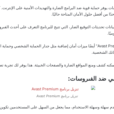
ة الفىروسات يوفر حماية قوية ضد البرامج الضارة والتهديدات الأمنية على الإنترن
ا من أفضل حلول الأمان المتاحة حاليًا.
رزة لـ “Avast Premium” هي قاعدة بيانات تحديثات التوقيع الضار، التي تتيح للبرنامج التعرف 
يًا.
بالإضافة إلى الكشف عن الفىروسات، يتيح لك “Avast Premium” أيضًا ميزات أمان إضافىة مثل جدار 
اتك الشخصية.
 يمكنه كشف ومنع المواقع الضارة والصفحات الخبيثة. هذا يوفر لك تجربة تص
تنزيل برنامج Avast Premium
Avast Pre” يوفر واجهة مستخدم سهلة وسهلة الاستخدام، مما يجعل من السهل على المستخدم