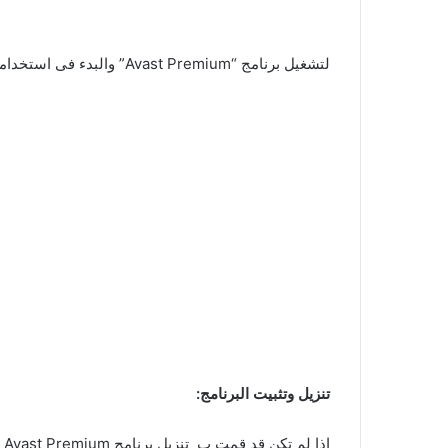
لتشغيل برنامج “Avast Premium” والبدء فى استخدامه لحماية جهازك من الفىروسات والتهديدات الأمنية، يمكنك اتباع الخطوات التالية:
تنزيل وتثبيت البرنامج:
إذا لم تكن قد قمت ب تنزيل برنامج Avast Premium بعد، يجب عليك أن تقوم بتنزيلة من الرابط الموجود فى الأسفل.