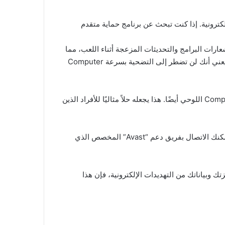
لتهديدات الإلكترونية. إذا كنت تبحث عن برنامج حماية متقدم
اب، يمكنك تعطيل إشعارات البرامج والتحديثات المزعجة أثناء اللعب، مما
يسمح لك بالاستمتاع بتجربة ألعاب خالية من الانقطاعات. وفى وضع الهجين، يتم دمج الحماية الكاملة مع أداء النظام العالي، مما يعني أنك لن تضطر إلى التضحية بسرعة Computer
كما يقدم “Avast Premium” أيضًا ميزة مكافحة الفىروسات على الأجهزة المحمولة، مما يعني حماية هواتفك الذكية وأجهزة Computer اللوحي أيضًا. هذا يجعله حلاً مثاليًا للأفراد الذين
ميزة أخرى تستحق الإشارة إليها هي الدعم الفني المتاح على مدار الساعة. إذا كنت بحاجة إلى مساعدة أو واجهت مشكلة، كما يمكنك الاتصال بفريق دعم “Avast” المخصص الذي
حماية أجهزتك وبياناتك من التهديدات الإلكترونية، فإن هذا