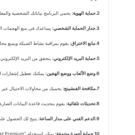
2.حماية الهوية:
يحمي البرنامج بياناتك الشخصية والمعل
3.جدار الحماية الشخصي:
يساعدك فى منع الهجمات الض
4.مانع الاختراق:
يقوم بمراقبة نشاط الشبكة ويمنع محا
5.حماية البريد الإلكتروني:
يتحقق من البريد الإلكتروني ا
6.وضع الألعاب ووضع الهجين:
يمكنك تعطيل إشعارات الب
7.مكافحة الفىشينج:
يحميك من محاولات الاحتيال عبر الب
8.تحديثات تلقائية:
يقوم بتحديث قاعدة البيانات الضارة 
9.الدعم الفني على مدار الساعة:
يتيح لك الحصول على
10.حماية أجهزة متنوعة:
يمكن استخدام “Avast Premium” على مجموعة مختلفة من الأجهزة بما فى ذلك Computer المحمول وComputer اللوحي والهاتف الذكي.