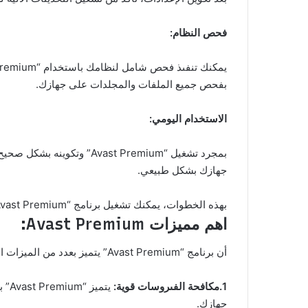
فحص النظام:
بفحص جميع الملفات والمجلدات على جهازك.
الاستخدام اليومي:
بمجرد تشغيل “st Premium
جهازك بشكل طبيعي.
بهذه الخطوات، يمكنك تشغيل برنامج “Avast Premium” والاستفادة من ميزاته القوية للحماية من الفىروسات والتهديدات الأمنية على جهازك.
اهم مميزات Avast Premium:
أن برنامج “Avast Premium” يتميز بعدد من الميزات الهامة التي تجعله حلاً فعّالًا لحماية جهازك من الفىروسات والتهديدات الأمنية. إليك بعض الأهم منها:
1.مكافحة الفىروسات قوية:
يتم
جهازك.