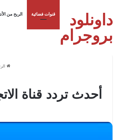
داونلود
قنوات فضائية
الربح من الأن
بروجرام
الرئ
أحدث تردد قناة الاتجاه على الن