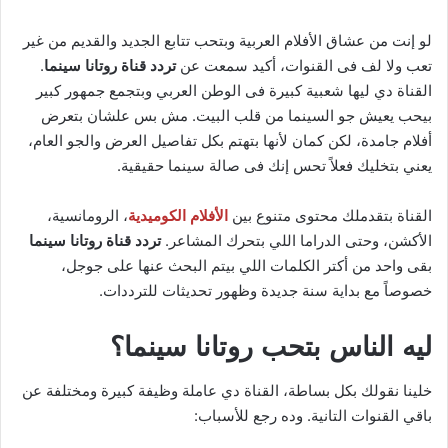
لو إنت من عشاق الأفلام العربية وبتحب تتابع الجديد والقديم من غير
تعب ولا لف فى القنوات، أكيد سمعت عن
تردد قناة روتانا سينما
.
القناة دي ليها شعبية كبيرة فى الوطن العربي وبتجمع جمهور كبير
بيحب يعيش جو السينما من قلب البيت. مش بس علشان بتعرض
أفلام جامدة، لكن كمان لأنها بتهتم بكل تفاصيل العرض والجو العام،
يعني بتخليك فعلاً تحس إنك فى صالة سينما حقيقية.
القناة بتقدملك محتوى متنوع بين
الأفلام الكوميدية
، الرومانسية،
الأكشن، وحتى الدراما اللي بتحرك المشاعر.
تردد قناة روتانا سينما
بقى واحد من أكتر الكلمات اللي بيتم البحث عنها على جوجل،
خصوصاً مع بداية سنة جديدة وظهور تحديثات للترددات.
ليه الناس بتحب روتانا سينما؟
خلينا نقولك بكل بساطة، القناة دي عاملة وظيفة كبيرة ومختلفة عن
باقي القنوات التانية. وده رجع للأسباب: