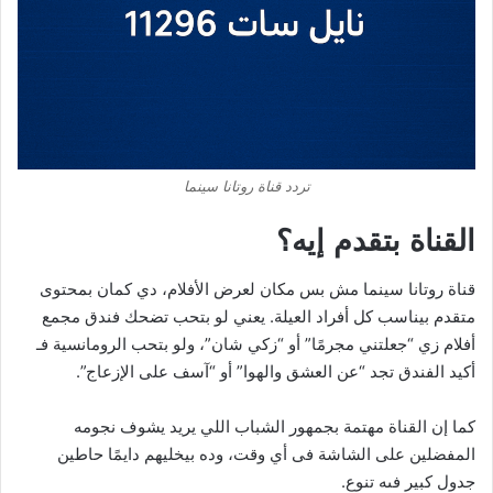
تردد قناة روتانا سينما
القناة بتقدم إيه؟
قناة روتانا سينما مش بس مكان لعرض الأفلام، دي كمان بمحتوى
متقدم بيناسب كل أفراد العيلة. يعني لو بتحب تضحك فندق مجمع
أفلام زي “جعلتني مجرمًا” أو “زكي شان”، ولو بتحب الرومانسية فـ
أكيد الفندق تجد “عن العشق والهوا” أو “آسف على الإزعاج”.
كما إن القناة مهتمة بجمهور الشباب اللي يريد يشوف نجومه
المفضلين على الشاشة فى أي وقت، وده بيخليهم دايمًا حاطين
جدول كبير فىه تنوع.