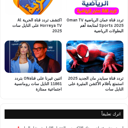
تردد قناة عمان الرياضية Oman TV
اكتشف تردد قناة الحرية Al
Sports 2025 لمتابعة أهم
Horreya TV على النايل سات
البطولات الرياضية
2025
تردد قناة سبايدر مان الجديد 2025
اتنين غيرنا على قناةON بتردد
استمتع بأفلام الأكشن المثيرة على
11861 النايل سات رومانسية
النايل سات
اجتماعية ممتازة
اترك تعليقاً
لن يتم نشر عنوان بريدك الإلكتروني.
الحقول الإلزامية مشار إليها بـ
*