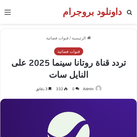
داونلود بروجرام
بحث عن
الق
الرئيسية
/
قنوات فضائية
قنوات فضائية
تردد قناة روتانا سينما 2025 على
النايل سات
Admin
0
332
3 دقائق