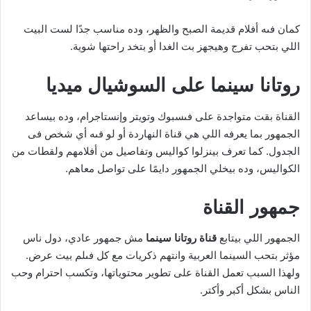
كمان فىه أفلام قديمة الصبح والظهر، وده مناسب جدًا لست البيت
اللي بتحب تفرج وهيجهز بت الغدا أو بتخد راحتها شوية.
روتانا سينما على السوشيال ميديا
القناة بقت متواجدة على فىسبوك وتويتر وإنستاجرام، وده بيساعد
الجمهور بما يعرفه اللي هي قناة النهاردة أو لو فىه أي شخص فى
الجدول.
كما
تعرف بينزلوا كواليس وتفاصيل من أفلامهم ولقطات من
الكواليس، وده بيخلي الجمهور دايمًا على تواصل معاهم.
جمهور القناة
الجمهور اللي بيتابع
قناة روتانا سينما
مش جمهور عادي، دول ناس
مؤثر بتحب السينما العربية وانتهم ذكريات مع كل فىلم بيت عرض.
ولهذا
السبب
تعمل القناة على تطوير محتوياتها، وتكسب احترام وحب
الناس بشكل أكبر وأكتر.