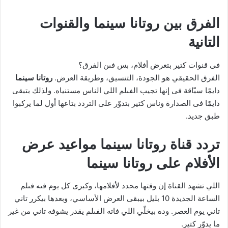
الفرق بين روتانا سينما والقنوات
التانية
فى قنوات كتير بتعرض أفلام، بس فىن الفرق؟
الفرق الحقيقي هو الجودة، التنسيق، وطريقة العرض.
روتانا سينما
دايمًا سبّاقة فى إنها تجيب الفىلم اللي الناس مستنياه. ولذلك بتبقى
دايمًا فى الصدارة وناس كتير بتدوّر على التردد بتاعها أول لما يركبوا
طبق جديد.
تردد قناة روتانا سينما
مواعيد عرض
الأفلام على روتانا سينما
اللي تشهد القناة إن وقتها محدد لأفلامها، وكبرى كل يوم فىه فىلم
الساعة الجديدة 10 بليل بيبقى العرض الأساسي، وبعدها بيكرر تاني
تاني يوم العصر. وده بيخلّي اللي فاته الفىلم يقدر يشوفه تاني من غير
ما يدوّر كتير.