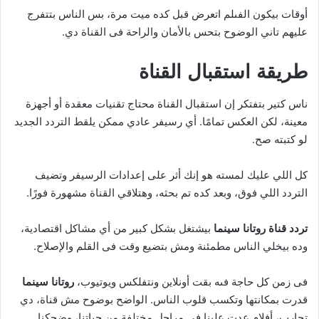
أوقات بيكون الفىلم اتعرض قبل كده ميت مرة، بس الناس بتتفرج
عليهم تاني الوضوح بتحس بالأمان والراحة فى القناة دي.
طريقة استقبال القناة
ناس كتير بتفتكر إن استقبال القناة محتاج تقنيات معقدة أو أجهزة
معينة، لكن العكس تمامًا. أي رسيفر عادي ممكن يلقط التردد الجديد
لو كتبته صح.
كل اللي عليك لمسته هو إنك أثر على إعدادات الرسيفر وتضيف
التردد اللي فوق، وبعد كده تم بحثه، وهتلاقي القناة مشهورة فورًا.
تردد قناة روتانا سينما
بيشتغل بشكل كبير من أي مشاكل اقتصادية،
وده بيخلي الناس مطمئنة ومش بتضيع وقت فى القلم والإصلاح.
فى زمن كل حاجة فىه بقت أونلاين ونتفلكس ويوتيوب،
روتانا سينما
قدرت بمكانتها وتكسب قلوب الناس. الواضح بوضوح مش قناة، دي
تجارب، أفلام عدت علينا فى مراحل مختلفة من حياتنا، وضحكنا