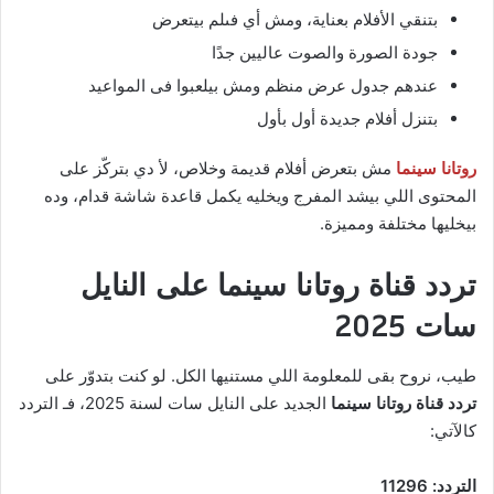
بتنقي الأفلام بعناية، ومش أي فىلم بيتعرض
جودة الصورة والصوت عاليين جدًا
عندهم جدول عرض منظم ومش بيلعبوا فى المواعيد
بتنزل أفلام جديدة أول بأول
روتانا سينما
مش بتعرض أفلام قديمة وخلاص، لأ دي بتركّز على
المحتوى اللي بيشد المفرج ويخليه يكمل قاعدة شاشة قدام، وده
بيخليها مختلفة ومميزة.
تردد قناة روتانا سينما على النايل
سات 2025
طيب، نروح بقى للمعلومة اللي مستنيها الكل. لو كنت بتدوّر على
تردد قناة روتانا سينما
الجديد على النايل سات لسنة 2025، فـ التردد
كالآتي:
التردد: 11296