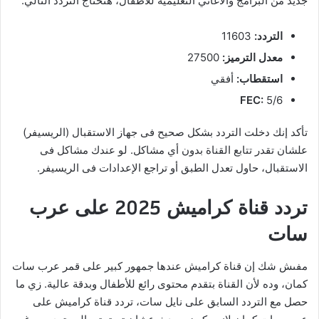
جديد من البرامج والأغاني التعليمية للأطفال، هتحتاج التردد التالي:
التردد:
11603
معدل الترميز:
27500
استقطاب:
أفقي
FEC:
5/6
تأكد إنك دخلت التردد بشكل صحيح فى جهاز الاستقبال (الريسيفر)
علشان تقدر تتابع القناة بدون أي مشاكل. لو عندك مشاكل فى
الاستقبال، حاول تعدل الطبق أو تراجع الإعدادات فى الريسيفر.
تردد قناة كراميش 2025 على عرب
سات
مفىش شك إن قناة كراميش عندها جمهور كبير على قمر عرب سات
كمان، وده لأن القناة بتقدم محتوى رائع للأطفال وبدقة عالية. زي ما
حصل مع التردد السابق على نايل سات، تردد قناة كراميش على