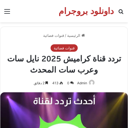
داونلود بروجرام
بحث عن
الق
الرئيسية
/
قنوات فضائية
قنوات فضائية
تردد قناة كراميش 2025 نايل سات
وعرب سات المحدث
Admin
0
413
2 دقائق