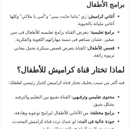
برامج الأطفال
أغاني كراميش:
زي “ماما جابت بيبي” و”أمي يا ملاكي” وكلها
أغاني مليانة بالحيوية.
برامج تعليمية:
بتعرض القناة برامج تعليميه للأطفال فى سن
صغير، عشان تساهم فى تنمية مهاراتهم اللغوية والفكرية.
قصص للأطفال:
القناة بتعرض قصص مبتكرة تحمل معاني
تربوية رائعة.
لماذا تختار قناة كراميش للأطفال؟
فىه أكتر من سبب يخليك تختار قناة كراميش كخيار رئيسي لطفلك:
محتوى تعليمي وترفىهي:
القناة تجمع بين التعليم والترفىه
بشكل شيق.
برامج مختلفة:
من الأغاني للأطفال لبرامج توعوية وهادفة.
جودة عالية فى البث:
لو عندك تردد قناة كراميش المحدث،
هتستمتع بالبث الواضح والجودة الممتازة.