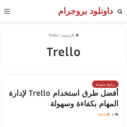
داونلود بروجرام
بحث عن
الق
الرئيسية
/
Trello
Trello
برامج متنوعة
أفضل طرق استخدام Trello لإدارة
المهام بكفاءة وسهولة
604
0