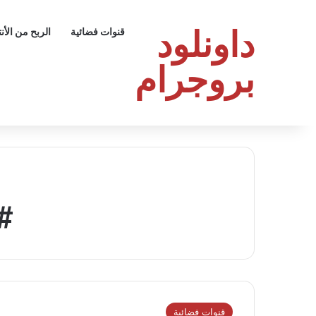
داونلود
قنوات فضائية
الربح من الأن
بروجرام
#ك
قنوات فضائية