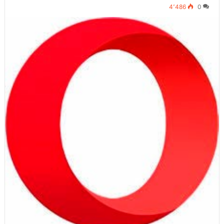
4٬486
0