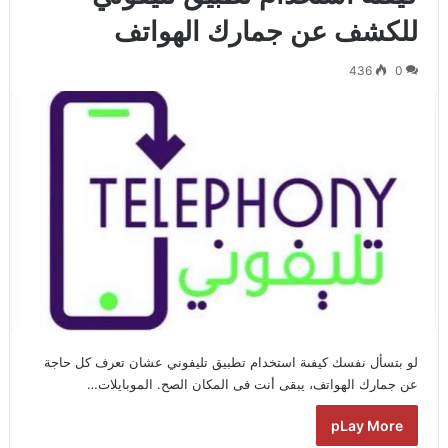
للكشف عن جمارك الهواتف
436
0
لو بتسأل نفسك كيفىة استخدام تطبيق تليفوني عشان تعرف كل حاجة
عن جمارك الهواتف، يبقى أنت فى المكان الصح. الموبايلات…
pLay More