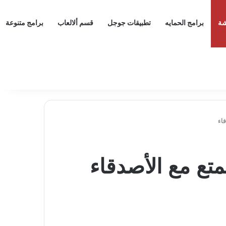
شة
برامج الحمايه
تطبيقات جوجل
قسم ألالعاب
برامج متنوعة