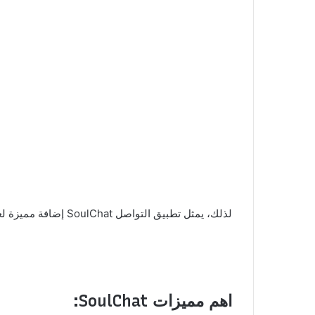
لذلك، يمثل تطبيق التواصل SoulChat إضافة مميزة لعالم تطبيقات التواصل الاجتماعي، حيث يجمع بين السهولة والمتعة فى بناء علاقات جديدة وتوسيع دائرة الأصدقاء.
اهم مميزات SoulChat: