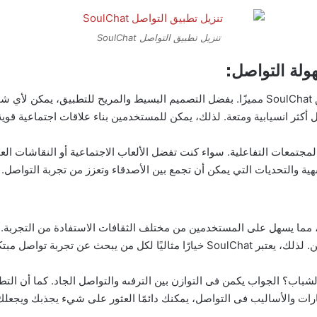
تنزيل تطبيق التواصل SoulChat
التفاعل السلس والمريح مع الآخرين هو ما يجعل تطبيق SoulChat مميزًا. بفضل التصميم البسيط 
أكثر انسيابية ومتعة. لذلك، يمكن للمستخدمين بناء علاقات اجتماعية قو
وة فى SoulChat هي الأنشطة والمجتمعات التفاعلية. سواء كنت تفضل الألعاب الاجتماعية أو ا
هية والتحديات التي يمكن أن تجمع بين الأصدقاء وتعزز من تجربة التواصل.
، مما يسهل على المستخدمين من مختلف الثقافات الاستفادة من التجربة.
 تجربة تواصل مبتكرة وممتعة.
يقات شعبية بين الشباب؟ الجواب يكمن فى التوازن بين الترفىه والتواصل الجاد. كما
ارات والأساليب فى التواصل، يمكنك دائمًا العثور على شيء يجذبك ويجعلك