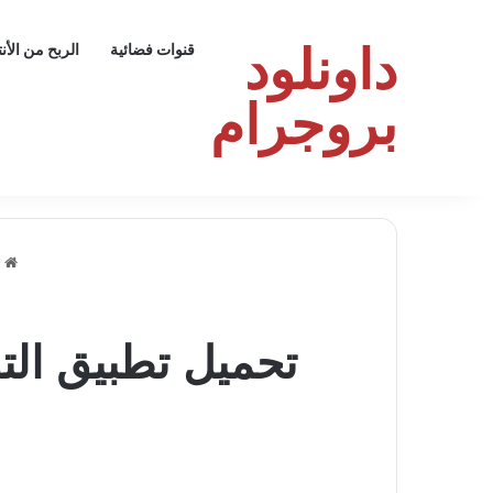
داونلود
قنوات فضائية
الربح من الأن
بروجرام
ا
تحميل تطبيق التواصل SoulChat: جديد ومم