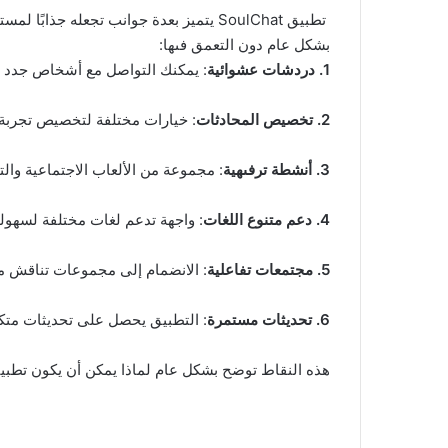
تطبيق SoulChat يتميز بعدة جوانب تجعل
بشكل عام دون التعمق فىها:
1. دردشات عشوائية
: يمكنك التواصل مع أشخاص جدد من
2. تخصيص المحادثات
: خيارات مختلفة لتخصيص تجربة 
3. أنشطة ترفىهية
: مجموعة من الألعاب الاجتماعية وال
4. دعم متنوع اللغات
: واجهة تدعم لغات مختلفة لسهولة 
5. مجتمعات تفاعلية
: الانضمام إلى مجموعات تناقش 
6. تحديثات مستمرة
: التطبيق يحصل على تحديثات متك
هذه النقاط توضح بشكل عام لماذا يمكن أن يكون تطبيق SoulChat خيارًا جيدًا للراغبين فى تجربة تواصل اجتماعي جديدة وم