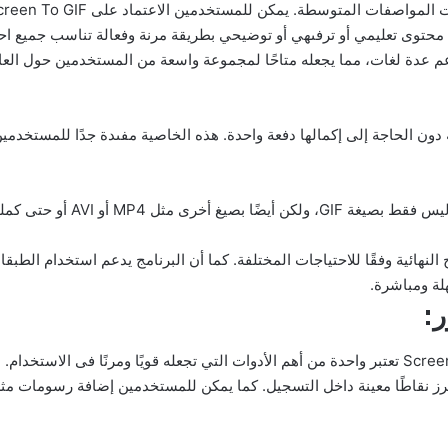
ء محتوى تعليمي أو ترفىهي أو توضيحي بطريقة مرنة وفعالة تناسب جميع احت
ت البارزة فى برنامج Screen To GIF أنه يدعم عدة لغات، مما يجعله متاحًا لمجموعة واسعة من المس
ن الحاجة إلى إكمالها دفعة واحدة. هذه الخاصية مفىدة جدًا للمستخدمين
و AVI أو حتى كملفات صور متسلسلة،
 النهائية وفقًا للاحتياجات المختلفة. كما أن البرنامج يدعم استخدام ال
ة ومباشرة.
:
ميزة إضافة النصوص والرسومات فى برنامج Screen To GIF تعتبر واحدة من أهم الأدوات التي تجعله قوي
 نقاطًا معينة داخل التسجيل. كما يمكن للمستخدمين إضافة رسومات مثل 