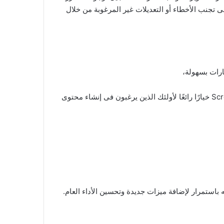
تجنب الأخطاء أو التعديلات غير المرغوبة من خلال
ارات بسهولة،
بالإضافة إلى إمكانية إضافة تأثيرات مثل التلاشي أو التكبير، مما يضيف لمسة احترافىة إلى العمل النهائي. لذلك، يعد Screen To GIF خيارًا رائعًا لأولئك الذين يرغبون فى إنشاء محتوى
م تحديثه باستمرار لإضافة ميزات جديدة وتحسين الأداء العام.