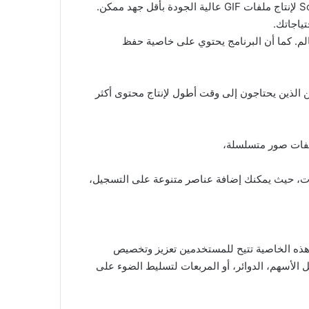
مما يجعله مثاليًا للاستخدام على أجهزة Computer ذات المواصفات المتوسطة. يمكن للمستخدمين الاعتماد على Screen To GIF لإنتاج ملفات GIF عالية الجودة بأقل جهد ممكن.
ياجاتك.
تخدمين حول العالم. كما أن البرنامج يحتوي على خاصية حفظ
 الذين يحتاجون إلى وقت أطول لإنتاج محتوى أكثر
طبقات، حيث يمكنك إضافة عناصر متنوعة على التسجيل،
ًا ومرنًا فى الاستخدام. هذه الخاصية تتيح للمستخدمين تعزيز وتخصيص
الأسهم، الدوائر، أو المربعات لتسليط الضوء على