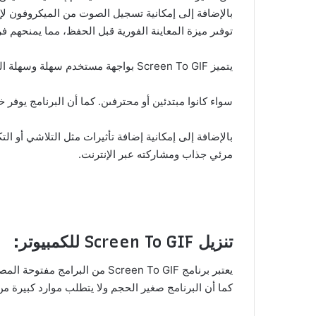
بالإضافة إلى إمكانية تسجيل الصوت من الميكروفون لإ
توفىر ميزة المعاينة الفورية قبل الحفظ، مما يمنحهم فر
يتميز Screen To GIF بواجهة مستخدم سهلة وسهلة التنقل، مما يجعله مناسبًا للمستخدمين من جميع المستويات،
سواء كانوا مبتدئين أو محترفىن. كما أن البرنامج يوف
مرئي جذاب ومشاركته عبر الإنترنت.
تنزيل Screen To GIF للكمبيوتر:
يعتبر برنامج Screen To GIF م
كما أن البرنامج صغير الحجم ولا يتطلب موارد كبيرة من