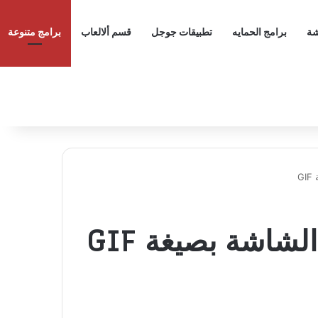
شة
برامج الحمايه
تطبيقات جوجل
قسم ألالعاب
برامج متنوعة