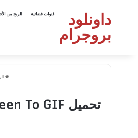
داونلود
قنوات فضائية
الربح من الأن
بروجرام
الر
تحميل Screen To GIF: أفضل برنامج لتصوير الشاشة بصيغة GIF