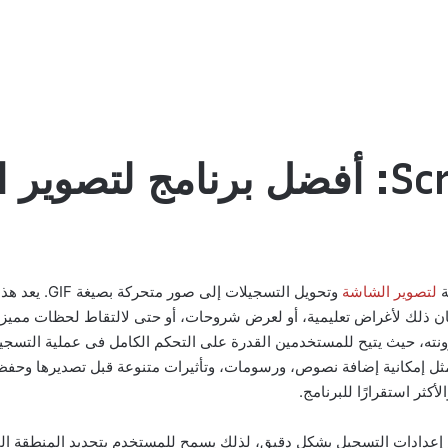
لتصوير الشاشة
وتحويل التسجيل
ومرونته، حيث يتيح للمستخدمين القدرة على التحكم الكامل فى عملية التسج
فة نصوص، ورسومات، وتأثيرات متنوعة قبل تصديرها وحفظها كملف GIF. يمكن تنزيل een To GIF
كثر استقرارًا للبرنامج.
ه يدعم إمكانية تخصيص إعدادات التسجيل بشكل دقيق، لذلك يسمح للمستخدم بتحديد ا