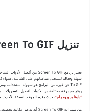
تنزيل Screen To GIF: أفضل برنامج لتصوير الشاشة بصيغة GIF
يعتبر برنامج Screen To GIF من أفضل الأدوات المتاحة
To GIF عن غيره من البرامج هو سهولة استخدامه 
يوفر مجموعة مختلفة من الأدوات لتعديل التسجيلات، مثل إمكانية إضا
“داونلود بروجرام”
، حيث يقدم الموقع النسخة الأحدث والأ
من مميزات Screen To GIF أن