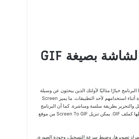
ات إلى صور متحركة بصيغة GIF. يعد هذا البرنامج خيارًا مثاليًا لأولئك الذين يبحثون عن وسيلة
سهلة وفعالة لتسجيل نشاطاتهم على الشاشة، سواء كان ذلك لأغراض تعليمية، أو لعرض شروحات، أو حتى لالتقاط لحظات مميزة أثناء استخدامهم لأحد التطبيقات. ما يميز Screen
يل والتحرير بطريقة سلسة ومباشرة. كما أن البرنامج
Scr من موقع
لمنطقة المراد تصويرها، وضبط سرعة التسجيل، وجودة الصورة،