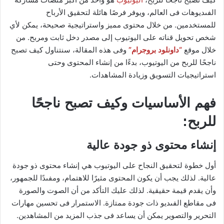
الفىديوهات فى العالم، ويوفر فرصًا هائلة لتحقيق الأرباح
للمستخدمين. من خلال محتوى مميز واستراتيجية صحيحة، يمكن لأي
شخص تحويل قناته على اليوتيوب إلى مصدر دخل ثابت ومربح. من
خلال موقع
“داونلود بروجرام”
وفى هذه المقالة، سنتناول كيف تصبح
ناجحًا للربح من اليوتيوب، بدءًا من إنشاء المحتوى وحتى
استراتيجيات التسويق وزيادة المشاهدات.
فهم الأساسيات وكيف تصبح ناجحًا
للربح:
إنشاء محتوى ذو جودة عالية
أول خطوة لتحقيق النجاح على اليوتيوب هي إنشاء محتوى ذو جودة
عالية. لذلك يجب أن يكون المحتوى مثيرًا للاهتمام، ومفىدًا للجمهور،
وأن يقدم قيمة حقيقية. لذلك عليك التأكد من أن الصوت والصورة
فى مقاطع الفىديو ذات جودة ممتازة. الاستمرار فى تحسين مهارات
التحرير والتصوير يمكن أن يساعد فى جذب المزيد من المشاهدين.