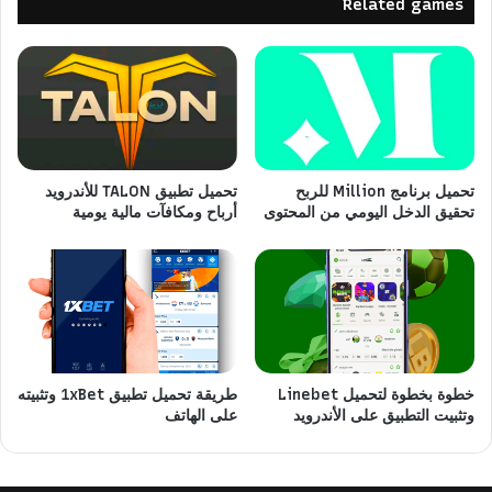
Related games
تحميل برنامج Million للربح
تحميل تطبيق TALON للأندرويد
تحقيق الدخل اليومي من المحتوى
أرباح ومكافآت مالية يومية
خطوة بخطوة لتحميل Linebet
طريقة تحميل تطبيق 1xBet وتثبيته
وتثبيت التطبيق على الأندرويد
على الهاتف