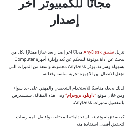
مجانًا للكمبيوتر آخر
إصدار
تنزيل
تطبيق AnyDesk
مجانًا آخر إصدار يعد خيارًا ممتازًا لكل من
يبحث عن أداة موثوقة للتحكم عن بُعد وإدارة أجهزة Computer
بسهولة وسرعة. يوفر AnyDesk مجموعة واسعة من الميزات التي
تجعل الاتصال بين الأجهزة تجربة سلسة وفعالة،
لذلك يجعله مناسبًا للاستخدام الشخصي والمهني على حد سواء.
ومن خلال موقع
“داونلود بروجرام”
وفى هذه المقالة، سنستعرض
بالتفصيل مميزات AnyDesk،
كيفىة تنزيله وتثبيته، استخداماته المختلفة، وأفضل الممارسات
لتحقيق أقصى استفادة منه.