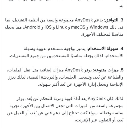
به.
3. التوافق
: يدعم AnyDesk مجموعة واسعة من أنظمة التشغيل، بما
فى ذلك Windows و macOS و Linux و iOS و Android، مما يجعله
مناسبًا لمختلف الأجهزة.
4. سهولة الاستخدام
: يتميز بواجهة مستخدم بديهية وسهلة
الاستخدام، لذلك يجعله مناسبًا للمستخدمين من جميع المستويات.
5. ميزات متنوعة
: يوفر AnyDesk ميزات إضافىة مثل نقل الملفات،
والطباعة عن بُعد، وتسجيل الجلسات، والدردشة النصية، لذلك يعزز
الإنتاجية ويجعل إدارة الأجهزة عن بُعد أكثر سهوله.
لذلك فان AnyDesk يعد أداة قوية ومرنة للتحكم عن بُعد، يوفر
مجموعة واسعة من الميزات التي تجعل الاتصال بين الأجهزة تجربة
سلسة وفعالة. سواء كنت تحتاج إلى دعم فني عن بُعد، أو العمل عن
بُعد، أو التعاون عبر الإنترنت،