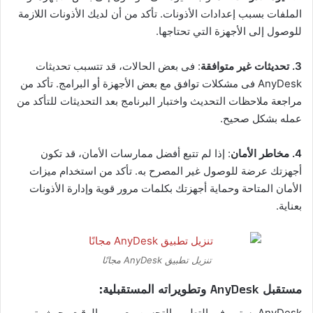
الملفات بسبب إعدادات الأذونات. تأكد من أن لديك الأذونات اللازمة
للوصول إلى الأجهزة التي تحتاجها.
3. تحديثات غير متوافقة
: فى بعض الحالات، قد تتسبب تحديثات
AnyDesk فى مشكلات توافق مع بعض الأجهزة أو البرامج. تأكد من
مراجعة ملاحظات التحديث واختبار البرنامج بعد التحديثات للتأكد من
عمله بشكل صحيح.
4. مخاطر الأمان
: إذا لم تتبع أفضل ممارسات الأمان، قد تكون
أجهزتك عرضة للوصول غير المصرح به. تأكد من استخدام ميزات
الأمان المتاحة وحماية أجهزتك بكلمات مرور قوية وإدارة الأذونات
بعناية.
تنزيل تطبيق AnyDesk مجانًا
مستقبل AnyDesk وتطويراته المستقبلية:
AnyDesk يستمر فى التطور والتحسن مع مرور الوقت، حيث يتم