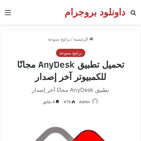
داونلود بروجرام
بحث عن
الق
الرئيسية
/
برامج متنوعة
برامج متنوعة
تحميل تطبيق AnyDesk مجانًا
للكمبيوتر آخر إصدار
تطبيق AnyDesk مجانًا آخر إصدار
Admin
479
4 دقائق