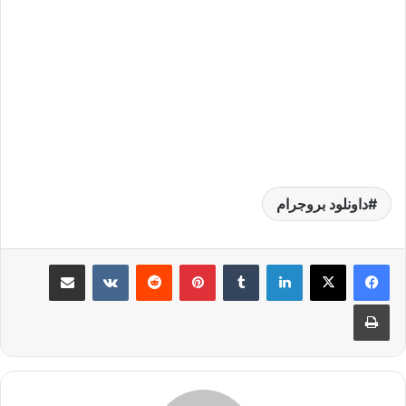
داونلود بروجرام
لينكدإن
بينتيريست
مشاركة عبر البريد
طباعة