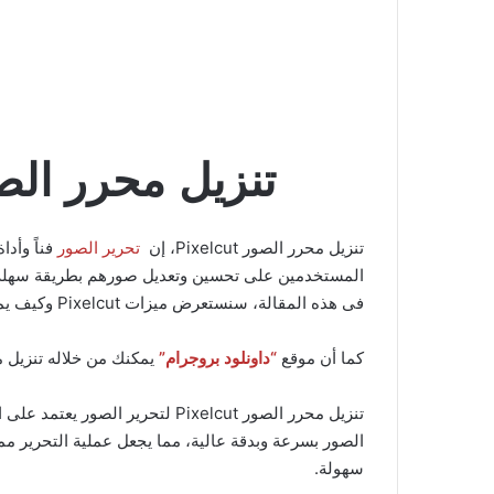
تنزيل محرر الصور Pixelcut: إبداع فائق بذك
تنزيل محرر الصور Pixelcut، إن
تحرير الصور
فناً وأد
فى هذه المقالة، سنستعرض ميزات Pixelcut وكيف يمكن أن يغير طريقة تحرير الصور ويجعلها أكثر إبداعاً.
كما أن موقع
“داونلود بروجرام”
يمكنك من خلاله تنزيل محرر الصور Pixelcut الذي يعمل بالذكاء الاصطناعي ومن خلال
تنزيل محرر الصور Pixelcut لت
سهولة.