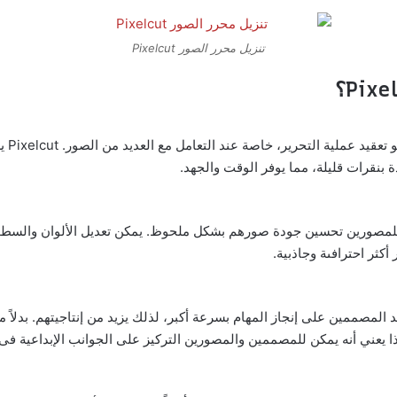
تنزيل محرر الصور Pixelcut
أحد أ
ة بنقرات قليلة، مما يوفر الوقت والجهد.
ت المتقدمة التي يوفرها Pixelcut، يمكن للمصورين تحسين جودة صورهم بشكل ملحوظ. يمكن تعديل ال
كثر احترافىة وجاذبية.
الجاهزة والأدوات التلقائية فى Pixelcut تساعد المصممين على إنجاز المهام بسرعة أكبر، لذلك يزيد 
يعني أنه يمكن للمصممين والمصورين التركيز على الجوانب الإبداعية فى عم