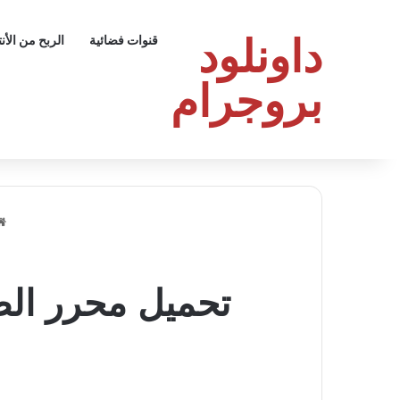
داونلود
قنوات فضائية
الربح من الأن
بروجرام
تحميل محرر الصور Pixelcut: إبداع فائق بذ