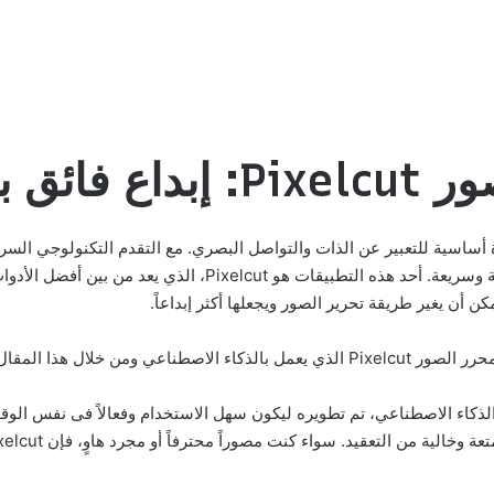
اء اصطناعي
اة أساسية للتعبير عن الذات والتواصل البصري. مع التقدم التكنولوجي السر
المستخدمين على تحسين وتعديل صورهم بطريقة سهلة وسريعة. أحد ه
 هذا المقال يمكن تنزيل البرنامج بسهولة.
حرير الصور يعتمد على الذكاء الاصطناعي، تم تطويره ليكون سهل الاستخدام وفعالاً فى