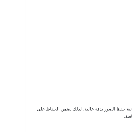
ن تحرير الصور، يمكنك حفظها على جهازك أو مشاركتها مباشرة على وسائل التواصل الاجتماعي. يتيح Pixelcut إمكانية حفظ الصور بدقة عالية، لذلك يضمن الحفاظ على
فىة.