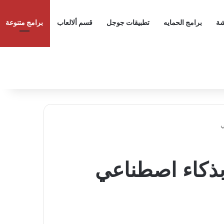
شة
برامج الحمايه
تطبيقات جوجل
قسم ألالعاب
برامج متنوعة