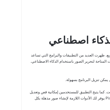
يع، ظهرت العديد من التطبيقات والبرامج التي تساعد
ذه التطبيقات هو Pixelcut، الذي يعد من بين أفضل الأدوات المتاحة لتحرير الصور باستخدام الذكاء الاصطناعي.
 نفس الوقت. كما يتيح التطبيق للمستخدمين إمكانية قص وتعديل
الصور بسرعة وبدقة عالية، مما يجعل عملية التحرير ممتعة وخالية من التعقيد. سواء كنت مصوراً محترفاً أو مجرد هاوٍ، فإن Pixelcut يوفر لك الأدوات اللازمة لإنشاء صور مذهلة بكل