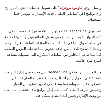
ويعمل موقع
“داونلود بروجرام”
علي تسهيل عمليات التنزيل للبرنامج
واي برنامج اخر، كما ناتي اليكم بأحدث الإصدارات لتوفىر أفضل
إستخدام.
عند تنزيل Cleaner One للكمبيوتر، ستلاحظ فورًا التحسينات فى
أداء الجهاز. يقوم البرنامج بفحص شامل للنظام ويعرض تقريرًا مفصلًا
عن حالة الجهاز، بما فى ذلك الملفات المؤقتة، الملفات غير المهمه،
وسجل التصفح الذي يمكن حذفه لتحرير مساحة على القرص الصلب.
كما يساعد فى التخلص من الملفات المتكررة التي تستهلك مساحة
كبيرة بدون فائدة.
من الميزات الرائعة فى Cleaner One هي قدرته على إدارة البرامج
المثبتة على الجهاز. يتيح لك البرنامج إلغاء تثبيت التطبيقات غير
المرغوب فىها بسهولة، مما يساعد فى تحرير المزيد من الموارد
وتحسين سرعة النظام. كما يمكنه إدارة برامج بدء التشغيل، مما يقلل
من وقت الإقلاع ويحسن أداء النظام بشكل عام.