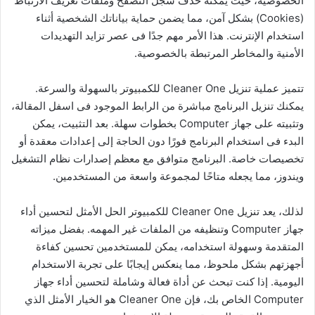
الخصوصية، حيث يمكنه حذف سجل التصفح وملفات تعريف الارتباط
(Cookies) بشكل آمن، مما يضمن حماية بياناتك الشخصية أثناء
استخدام الإنترنت. هذا الأمر مهم جدًا فى عصر تزايد التهديدات
الأمنية والمخاطر المرتبطة بالخصوصية.
تتميز عملية تنزيل Cleaner One للكمبيوتر بالسهولة والسرعة.
يمكنك تنزيل البرنامج مباشرة من الرابط الموجود فى اسفل المقالة،
وتثبيته على جهاز Computer بخطوات سهلة. بعد التثبيت، يمكن
البدء فى استخدام البرنامج فورًا دون الحاجة إلى إعدادات معقدة أو
تخصيصات خاصة. البرنامج متوافق مع معظم إصدارات نظام التشغيل
ويندوز، مما يجعله متاحًا لمجموعة واسعة من المستخدمين.
لذلك، يعد تنزيل Cleaner One للكمبيوتر الحل الأمثل لتحسين أداء
جهاز Computer وتنظيفه من الملفات غير المهمه. بفضل ميزاته
المتقدمة وسهولة استخدامه، يمكن للمستخدمين تحسين كفاءة
أجهزتهم بشكل ملحوظ، مما ينعكس إيجابًا على تجربة الاستخدام
اليومية. إذا كنت تبحث عن أداة فعالة وشاملة لتحسين أداء جهاز
Computer الخاص بك، فإن Cleaner One هو الخيار الأمثل الذي