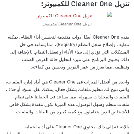
تنزيل Cleaner One للكمبيوتر:
تنزيل Cleaner One للكمبيوتر
يقدم Cleaner One أيضًا أدوات متقدمة لتحسين أداء النظام. يمكنه
تنظيف وإصلاح سجل النظام (Registry)، مما يساعد فى حل
المشكلات التي تؤدي إلى بطء الأداء أو تعطل النظام. بالإضافة إلى
ذلك، يحتوي البرنامج على ميزة لتحليل حالة القرص الصلب
وتنظيفه، مما يعزز من عمر القرص ويحسن من كفاءته.
واحدة من أفضل الميزات فى Cleaner One هي أداة إدارة الملفات،
والتي تتيح لك تنظيم ملفاتك بشكل فعال. يمكنك نقل، نسخ، أو حذف
الملفات والمجلدات بسهولة، مما يساعد فى الحفاظ على نظام
ملفات منظم وسهل الوصول. هذه الميزة تكون مفىدة بشكل خاص
للأشخاص الذين يتعاملون مع كمية كبيرة من البيانات والملفات.
بالإضافة إلى ذلك، يحتوي Cleaner One على أداة لحماية