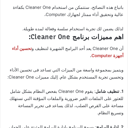
باتباع هذه النصائح، ستتمكن من استخدام Cleaner One بكفاءة
عالية وتحقيق أداء ممتاز لجهازك Computer،
لذلك يضمن لك تجربة استخدام سلسة وفعالة لمده طويلة.
اهم مميزات برنامج Cleaner One:
أن Cleaner One يعد أحد البرامج الشهيرة لتنظيف و
تحسين أداء
أجهزة Computer
،
ويتميز بمجموعة واسعة من الميزات التي تساعد فى تحسين الأداء
وتحسين تجربة المستخدم بشكل عام. إليك مميزات Cleaner One:
1. تنظيف شامل
: يقوم Cleaner One بفحص النظام بشكل شامل
للعثور على الملفات الغير ضرورية والملفات المؤقتة التي تستهلك
مساحة على القرص الصلب، لذلك يساعد فى تحرير المساحة
وتسريع النظام.
2. إدارة البرامج
: يسمح البرنامج بإدارة البرامج المثبتة على الجهاز،